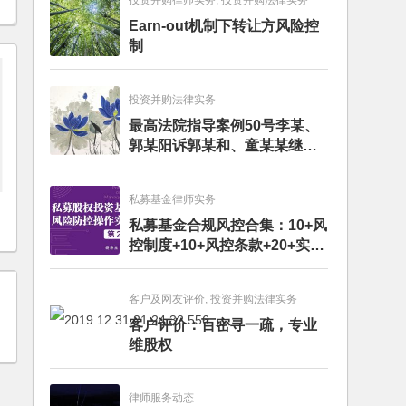
投资并购律师实务, 投资并购法律实务
Earn-out机制下转让方风险控
制
投资并购法律实务
最高法院指导案例50号李某、
郭某阳诉郭某和、童某某继承
纠纷案
私募基金律师实务
私募基金合规风控合集：10+风
控制度+10+风控条款+20+实务
文章+每月动态
客户及网友评价, 投资并购法律实务
客户评价：百密寻一疏，专业
维股权
律师服务动态