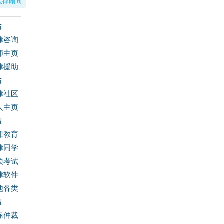
法律顾问
站
律咨询
师主页
律援助
站
律社区
人主页
站
律教育
律同学
硕考试
律软件
他各类
站
际仲裁