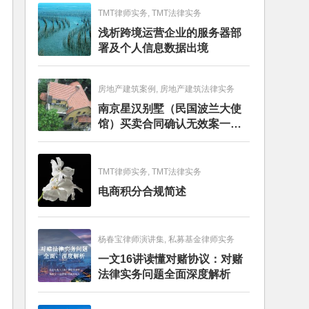
TMT律师实务, TMT法律实务
浅析跨境运营企业的服务器部
署及个人信息数据出境
房地产建筑案例, 房地产建筑法律实务
南京星汉别墅（民国波兰大使
馆）买卖合同确认无效案一审
判决书
TMT律师实务, TMT法律实务
电商积分合规简述
杨春宝律师演讲集, 私募基金律师实务
一文16讲读懂对赌协议：对赌
法律实务问题全面深度解析