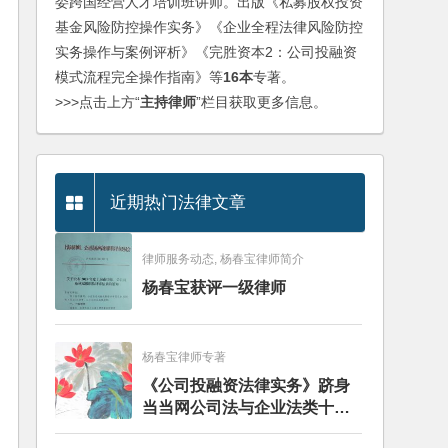
委跨国经营人才培训班讲师。出版《私募股权投资
基金风险防控操作实务》《企业全程法律风险防控
实务操作与案例评析》《完胜资本2：公司投融资
模式流程完全操作指南》等
16本
专著。
>>>点击上方“
主持律师
”栏目获取更多信息。
近期热门法律文章
律师服务动态, 杨春宝律师简介
杨春宝获评一级律师
杨春宝律师专著
《公司投融资法律实务》跻身
当当网公司法与企业法类十大
畅销图书榜