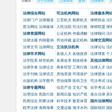
关键词：
关于法律桥
上海律师
案例
法律服务
法律综合网站
司法机构网站
法律服务网
法律门户
法律频道
公安机关
检察机关
律师协会
法
普法网站
法律媒体
人民法院
司法行政
律师联盟
律
法律资源网站
公证机构
仲裁调解
法律顾问
法
法律法规
判例案例
劳动仲裁
鉴定机构
法律交流网
法律文书
法律网址
立法执法机构
法律论坛
法
法律学术网站
各级人大
各级政府
法律博客
个
法学院系
研究机构
发展改革
财政税务
其他法律网
法律学者
法律论文
商务经贸
工商行政
法律人才
法
法学刊物
法律语言
房地资源
环境保护
法律团体
法
出版机构
法学图书
劳动保障
医药卫生
司法考试
法
法律专题网站
信息产业
文化广电
自学考试
法
法理综合
宪政行政
新闻出版
知识产权
港台法律
其
民商综合
刑事法律
科学技术
教育体育
国外法律网
程序法律
海商海事
交通运输
海洋水利
国际组织
国