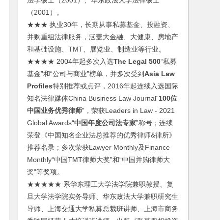
法学硕士（2001）、华东政法大学法律硕士
（2001）。
★★★ 执业30年，长期从事私募基金、投融资、
并购重组法律服务，涵盖大金融、大健康、房地产
和基础设施、TMT、展览业、制造业等行业。
★★★★ 2004年起多次入选
The Legal 500
“私募
基金”和“公司与商业”榜单，并多次受到
Asia Law
Profiles
特别推荐或点评，2016年起连续入选国际
知名法律媒体China Business Law Journal“
100位
中国业务优秀律师
”，荣获Leaders in Law - 2021
Global Awards“
中国年度公司法专家
”称号；连续
荣登《中国知名企业法总推荐的优秀律师&律所》
推荐名录；多次荣获Lawyer Monthly及Finance
Monthly“中国TMT律师大奖”和“中国并购律师大
奖”等奖项。
★★★★★ 系华东理工大学法学院兼职教授、复
旦大学法学院实务导师、华东政法大学兼职研究生
导师、上海交通大学私募总裁班讲师、上海市商务