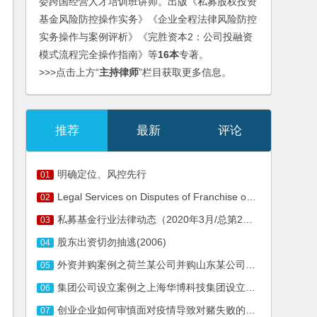
委跨国经营人才培训班讲师。出版《私募股权投资
基金风险防控操作实务》《企业全程法律风险防控
实务操作与案例评析》《完胜资本2：公司投融资
模式流程完全操作指南》等
16本
专著。
>>>点击上方“
主持律师
”栏目获取更多信息。
推荐
最新
评论
明确定位、风控先行
01
Legal Services on Disputes of Franchise of Nanjiren
02
私募基金行业法律动态（2020年3月/总第25期）
03
股东出资切勿抽逃(2006)
04
外资并购案例之荷兰某公司并购山东某公司法律服务
05
集团公司设立案例之上海华博科技集团设立服务
06
创业企业如何审慎面对疫情导致对赌失败的风险
07