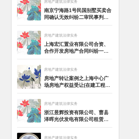
房地产建筑法律实务
南京宁海路1号民国别墅买卖合
同确认无效纠纷二审民事判决
书
房地产建筑法律实务
上海宏汇置业有限公司合资、
合作开发房地产合同纠纷一案
二审民事判决书
房地产建筑法律实务
房地产转让案例之上海中心广
场房地产权益受让(在建工程转
让)法律服务
房地产建筑法律实务
浙江昱辉投资有限公司、曹县
泽晖光伏发电有限公司租赁合
同纠纷二审民事裁定书
房地产建筑法律实务