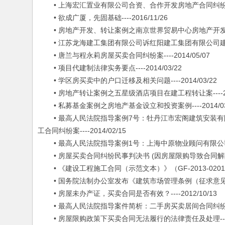
• 上海宏汇置业有限公司合资、合作开发房地产合同纠纷一案二审
• 欲成广厦，先固基础----2016/11/26
• 房地产开发、转让案例之南京世界贸易中心房地产开发及股权转
• 江苏龙海建工集团有限公司诉红阳建工集团有限公司建设工程合
• 唐兰与程永莉房屋买卖合同纠纷案----2014/05/07
• 项目代建制法律实务要点----2014/03/22
• 学区房买卖中的户口迁移及相关问题----2014/03/22
• 房地产转让案例之五星级酒店项目在建工程转让案----2014
• 私募基金案例之房地产基金设立和投资案例----2014/03
• 最高人民法院指导案例7号：牡丹江市宏阁建筑安装有
工合同纠纷案----2014/02/15
• 最高人民法院指导案例1号：上海中原物业顾问有限公司诉陶德
• 房屋买卖合同纠纷民事判决书 (因房屋限购导致合同解除)----
• 《建设工程施工合同（示范文本）》（GF-2013-0201）---
• 国务院法制办公室发布《建筑市场管理条例（征求意见稿）》--
• 房屋未办产证，买卖合同是否有效？----2012/10/13
• 最高人民法院指导案件简析：二手房买卖居间合同纠纷----2
• 房屋限购政策下买卖合同无法履行的法律责任及处理----20