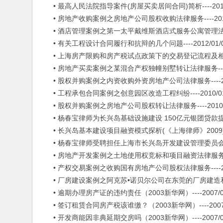
• 最高人民法院指导案件(房屋买卖居间合同)简析----2012/
• 房地产收购案例之房地产公司股权收购法律服务----2012/
• 酒店管理案例之第一太平戴维斯酒店式服务公寓管理法律服务--
• 有关工程设计合同履行和抗辩的几个问题----2012/01/
• 上海房产限购和房产税试点政策下的交易登记流程及相关问题--
• 房地产买卖案例之某混合产权独幢别墅转让法律服务----20
• 股权并购案例之内资收购外资房地产公司法律服务----2010
• 工程承包合同案例之创意园区改造工程纠纷----2010/01
• 股权并购案例之房地产公司股权转让法律服务----2010/0
• 杨春宝律师为长兴岛基础设施建设 150亿元银团贷款提供全面法
• 长兴岛基本建设项目融资模式探析(《上海律师》2009)----2
• 杨春宝律师受聘担任上海市长兴岛开发建设管理委员会办公室法
• 房地产开发案例之土地使用权竞标和项目融资法律服务----2
• 产权交易案例之收购国有房地产公司股权法律服务----2008
• 厂房建设案例之阿克苏•诺贝尔公司在东莞的厂房建造和设备安装
• 逾期办理房产证的违约责任（2003新华网）----2007/09
• 签订租赁合同房产税该谁缴？（2003新华网）----2007/
• 开发商能因非典延期交房吗（2003新华网）----2007/09