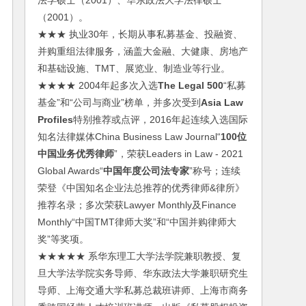
法学硕士（2001）、华东政法大学法律硕士
（2001）。
★★★ 执业30年，长期从事私募基金、投融资、
并购重组法律服务，涵盖大金融、大健康、房地产
和基础设施、TMT、展览业、制造业等行业。
★★★★ 2004年起多次入选
The Legal 500
“私募
基金”和“公司与商业”榜单，并多次受到
Asia Law
Profiles
特别推荐或点评，2016年起连续入选国际
知名法律媒体China Business Law Journal“
100位
中国业务优秀律师
”，荣获Leaders in Law - 2021
Global Awards“
中国年度公司法专家
”称号；连续
荣登《中国知名企业法总推荐的优秀律师&律所》
推荐名录；多次荣获Lawyer Monthly及Finance
Monthly“中国TMT律师大奖”和“中国并购律师大
奖”等奖项。
★★★★★ 系华东理工大学法学院兼职教授、复
旦大学法学院实务导师、华东政法大学兼职研究生
导师、上海交通大学私募总裁班讲师、上海市商务