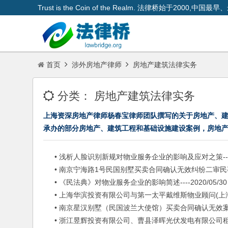
Trust is the Coin of the Realm. 法律桥始于200
首页
涉外房地产律师
房地产建筑法律实务
分类：
房地产建筑法律实务
上海资深房地产律师杨春宝律师团队撰写的关于房地产、
承办的部分房地产、建筑工程和基础设施建设案例，房地
• 浅析人脸识别新规对物业服务企业的影响及应对之策----20
• 南京宁海路1号民国别墅买卖合同确认无效纠纷二审民事判决书-
• 《民法典》对物业服务企业的影响简述----2020/05/30
• 上海华滨投资有限公司与第一太平戴维斯物业顾问(上海)有限
• 南京星汉别墅（民国波兰大使馆）买卖合同确认无效案一审判决书
• 浙江昱辉投资有限公司、曹县泽晖光伏发电有限公司租赁合同纠