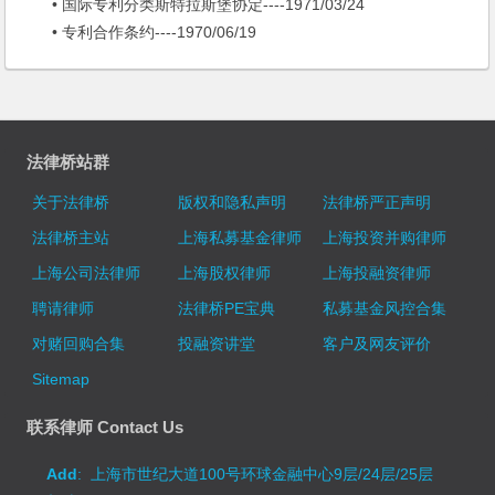
• 国际专利分类斯特拉斯堡协定----1971/03/24
• 专利合作条约----1970/06/19
法律桥站群
关于法律桥
版权和隐私声明
法律桥严正声明
法律桥主站
上海私募基金律师
上海投资并购律师
上海公司法律师
上海股权律师
上海投融资律师
聘请律师
法律桥PE宝典
私募基金风控合集
对赌回购合集
投融资讲堂
客户及网友评价
Sitemap
联系律师 Contact Us
Add
: 上海市世纪大道100号环球金融中心9层/24层/25层