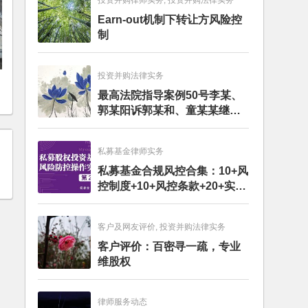
投资并购律师实务, 投资并购法律实务
Earn-out机制下转让方风险控
制
投资并购法律实务
最高法院指导案例50号李某、
郭某阳诉郭某和、童某某继承
纠纷案
私募基金律师实务
私募基金合规风控合集：10+风
控制度+10+风控条款+20+实务
文章+每月动态
客户及网友评价, 投资并购法律实务
客户评价：百密寻一疏，专业
维股权
律师服务动态