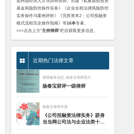
委跨国经营人才培训班讲师。出版《私募股权投资
基金风险防控操作实务》《企业全程法律风险防控
实务操作与案例评析》《完胜资本2：公司投融资
模式流程完全操作指南》等
16本
专著。
>>>点击上方“
主持律师
”栏目获取更多信息。
近期热门法律文章
律师服务动态, 杨春宝律师简介
杨春宝获评一级律师
杨春宝律师专著
《公司投融资法律实务》跻身
当当网公司法与企业法类十大
畅销图书榜