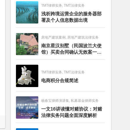
TMT律师实务, TMT法律实务
浅析跨境运营企业的服务器部
署及个人信息数据出境
房地产建筑案例, 房地产建筑法律实务
南京星汉别墅（民国波兰大使
馆）买卖合同确认无效案一审
判决书
TMT律师实务, TMT法律实务
电商积分合规简述
杨春宝律师演讲集, 私募基金律师实务
一文16讲读懂对赌协议：对赌
法律实务问题全面深度解析