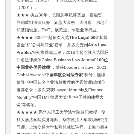
法学硕士（2001）、华东政法大学法律硕士
（2001）。
★★★ 执业30年，长期从事私募基金、投融资、
并购重组法律服务，涵盖大金融、大健康、房地产
和基础设施、TMT、展览业、制造业等行业。
★★★★ 2004年起多次入选
The Legal 500
“私募
基金”和“公司与商业”榜单，并多次受到
Asia Law
Profiles
特别推荐或点评，2016年起连续入选国际
知名法律媒体China Business Law Journal“
100位
中国业务优秀律师
”，荣获Leaders in Law - 2021
Global Awards“
中国年度公司法专家
”称号；连续
荣登《中国知名企业法总推荐的优秀律师&律所》
推荐名录；多次荣获Lawyer Monthly及Finance
Monthly“中国TMT律师大奖”和“中国并购律师大
奖”等奖项。
★★★★★ 系华东理工大学法学院兼职教授、复
旦大学法学院实务导师、华东政法大学兼职研究生
导师、上海交通大学私募总裁班讲师、上海市商务