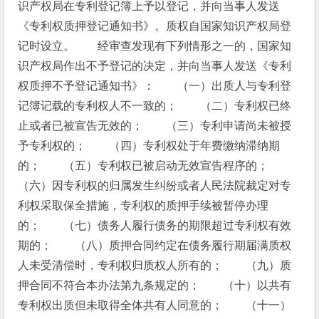
识产权局在专利登记簿上予以登记，并向当事人发送
《专利权质押登记通知书》。质权自国家知识产权局登
记时设立。　　经审查发现有下列情形之一的，国家知
识产权局作出不予登记的决定，并向当事人发送《专利
权质押不予登记通知书》：　　（一）出质人与专利登
记簿记载的专利权人不一致的；　　（二）专利权已终
止或者已被宣告无效的；　　（三）专利申请尚未被授
予专利权的；　　（四）专利权处于年费缴纳滞纳期
的；　　（五）专利权已被启动无效宣告程序的；　　
（六）因专利权的归属发生纠纷或者人民法院裁定对专
利权采取保全措施，专利权的质押手续被暂停办理
的；　　（七）债务人履行债务的期限超过专利权有效
期的；　　（八）质押合同约定在债务履行期届满质权
人未受清偿时，专利权归质权人所有的；　　（九）质
押合同不符合本办法第九条规定的；　　（十）以共有
专利权出质但未取得全体共有人同意的；　　（十一）