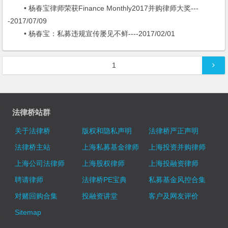
• 杨春宝律师荣获Finance Monthly2017并购律师大奖---
-2017/07/09
• 杨春宝：私募违规宣传屡见不鲜----2017/02/01
文章导航
1
法律桥站群
关于法律桥
版权和隐私声明
法律桥严正声明
法律桥主站
上海私募基金律师
上海投资并购律师
上海公司法律师
上海股权律师
上海投融资律师
聘请律师
法律桥PE宝典
私募基金风控合集
对赌回购合集
投融资讲堂
客户及网友评价
Sitemap