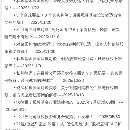
• 私募基金律师揭秘：管理人没做好这 3 件事，法院判全额赔
偿！----2025/11/22
• 5 个合规要点 + 3 个真实判例，讲透私募基金投资者适当性
义务的坑！----2025/11/20
• 不可抗力能当对赌 “免死金牌”？6个案例扒光：疫情、政策、
断气哪个有用？----2025/11/16
• 对赌回购“触发密码”：4大类12种情形扒透，投资人和创始股
东都要收藏！----2025/11/08
• 私募基金律师深度对谈：创始股东对赌回购：只赔股权不赔
家产？----2025/11/01
• 私募律师：选目标公司还是实控人回购？九民纪要 + 真实案
例拆解，避开90%的法律坑！----2025/10/23
• 资深私募律师对谈实录：关于对赌回购权的性质与行权期
限，各方怎么看法答网的解答----2025/10/13
• 法律桥：私募基金行业法律动态（2025年7月/总第89期）---
-2025/08/13
• 《证券公司股权投资业务合规指引》发布！----2025/05/30
• 21世纪经济报道| 深度｜从 “债性思维” 到 “股权逻辑” AIC扩