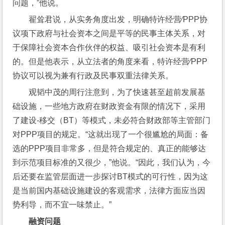
问题，”他说。
翟耸君说，从实务角度出发，明确特许经营⁄PPP协
议项下政府与社会资本之间是平等的民事主体关系，对
于保障社会资本合作伙伴的权益、吸引社会资本是有利
的。但是他表示，从立法者的角度来看，特许经营⁄PPP
协议可以视为兼有行政及民事双重法律关系。
观韬中茂的周行注意到，为了快速甚至超前发展基
础设施，一些地方政府在财政资金有限的情况下，采用
了建设-移交（BT）等模式，未必符合财政部等主管部门
对PPP项目的规定。“这就出现了一个很尴尬的局面：备
选的PPP项目非常多，但是符合规定的、真正的能够达
到示范项目标准的又很少，”他说。“因此，我们认为，今
后还要在监管层面进一步探讨BT模式的可行性，因为这
是当前国内基础设施建设的客观需求，法律方面应当因
势利导，而不宜一味禁止。”
融资问题