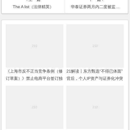
The A list（法律精英）
华泰证券两月内二度被监管层审查
《上海市反不正当竞争条例（修
21解读丨东方甄选“不得已体面”
订草案）》禁⽌电商平台签订独
背后，个人IP资产与证券化冲突
家协议——分析评述
难解