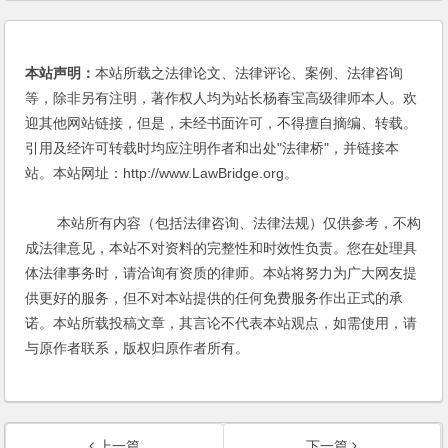
并购律师
|
并购重组
|
房地产律师
|
杨春宝
|
案例
|
法律服务
|
法律顾问
|
私募基金
|
股东权益
本站声明：
本站所载之法律论文、法律评论、案例、法律咨询
等，除非另有注明，著作权人均为站长杨春宝高级律师本人。欢
迎其他网站链接，但是，未经书面许可，不得擅自摘编、转载。
引用及经许可转载时均应注明作者和出处"法律桥"，并链接本
站。本站网址：http://www.LawBridge.org。
本站所有内容（包括法律咨询、法律法规）仅供参考，不构
成法律意见，本站不对资料的完整性和时效性负责。您在处理具
体法律事务时，请洽询有资质的律师。本站将努力为广大网友提
供更好的服务，但不对本站提供的任何免费服务作出正式的承
诺。本站所载投稿文章，其言论不代表本站观点，如需使用，请
与原作者联系，版权归原作者所有。
上一篇
下一篇