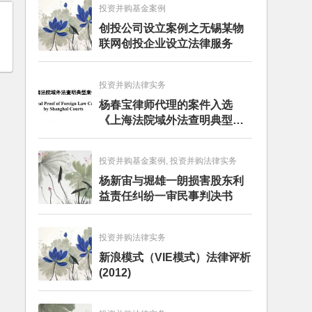
投资并购基金案例
创投公司设立案例之无锡某物
联网创投企业设立法律服务
投资并购法律实务
杨春宝律师代理的案件入选
《上海法院域外法查明典型案
例》
投资并购基金案例, 投资并购法律实务
杨新宙与堀雄一朗损害股东利
益责任纠纷一审民事判决书
投资并购法律实务
新浪模式（VIE模式）法律评析
(2012)