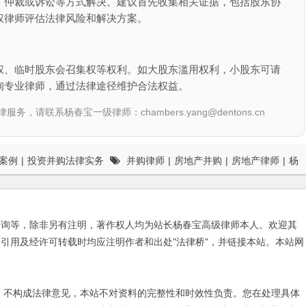
、仲裁或诉讼等方式解决。建议首先收集相关证据，包括股东协
权律师评估法律风险和解决方案。
权、临时股东会召集权等权利。如大股东滥用权利，小股东可请
询专业律师，通过法律途径维护合法权益。
联系杨春宝一级律师：chambers.yang@dentons.cn
案例
|
投资并购法律实务
并购律师
|
房地产并购
|
房地产律师
|
杨
咨询等，除非另有注明，著作权人均为站长杨春宝高级律师本人。欢迎其
引用及经许可转载时均应注明作者和出处"法律桥"，并链接本站。本站网
不构成法律意见，本站不对资料的完整性和时效性负责。您在处理具体