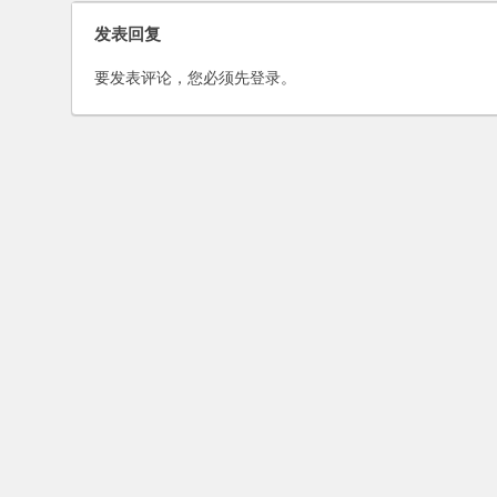
发表回复
要发表评论，您必须先
登录
。