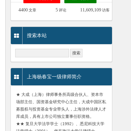
4400
5
11,609,109
文章
评论
访客
搜索本站
上海杨春宝一级律师简介
★ 大成（上海）律师事务所高级合伙人、资本市
场部主任、国资基金研究中心主任，大成中国区私
募股权与投资基金专业带头人，上海涉外法律人才
库成员，具有上市公司独立董事任职资格。
★★ 复旦大学法学学士（1992）、悉尼科技大学