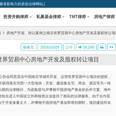
0,中国最早、最有影响力的原创法律网站之一
投资并购律师
私募基金律师
TMT律师
房地产律师
例
房地产开发、转让案例之南京世界贸易中心房地产开发及股权转让项
杨春宝
2016/10/29
0
18,290
世界贸易中心房地产开发及股权转让项目
心协会同意其在中国南京等城市开发、运营世界贸易中心项目的授权，
竞价获得南京河西一大型地块，开发、建设集住宅、商业、酒店等为一体
集团的法律顾问，为该集团与JP摩根中国房地产基金的合作方案、海外
资组合进入中国设立外商独资企业提供了相应的法律服务。由于合作双
由于开发体量太大，JP摩根中国房地产基金即将到期时，项目建设尚未