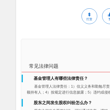
打赏
常见法律问题
基金管理人有哪些法律责任？
基金管理人法律责任：1）信义义务和勤勉尽责
额持有人；4）按规定进行信息披露；5）违约或侵
股东之间发生股权纠纷怎么办？