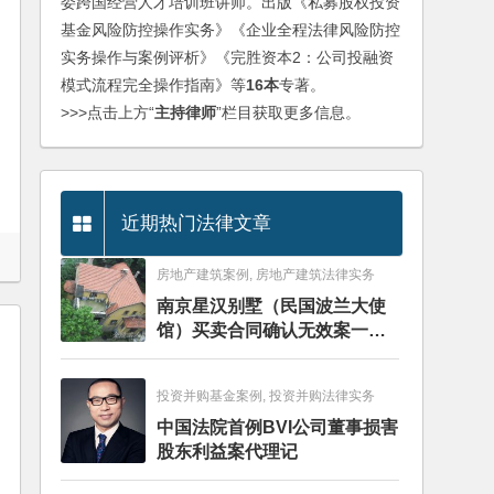
委跨国经营人才培训班讲师。出版《私募股权投资
基金风险防控操作实务》《企业全程法律风险防控
实务操作与案例评析》《完胜资本2：公司投融资
模式流程完全操作指南》等
16本
专著。
>>>点击上方“
主持律师
”栏目获取更多信息。
近期热门法律文章
房地产建筑案例, 房地产建筑法律实务
南京星汉别墅（民国波兰大使
馆）买卖合同确认无效案一审
判决书
投资并购基金案例, 投资并购法律实务
中国法院首例BVI公司董事损害
股东利益案代理记