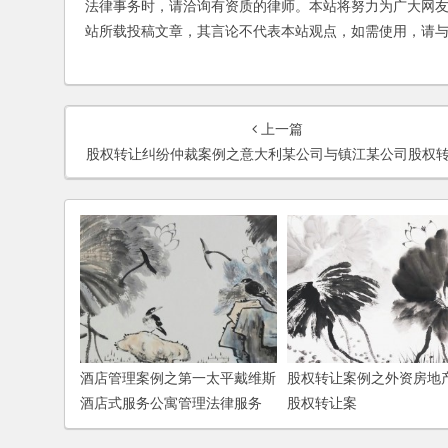
法律事务时，请洽询有资质的律师。本站将努力为广大网
站所载投稿文章，其言论不代表本站观点，如需使用，请
上一篇
股权转让纠纷仲裁案例之意大利某公司与镇江某公司股权转让款支付纠纷仲裁
酒店管理案例之第一太平戴维斯
股权转让案例之外资房地
酒店式服务公寓管理法律服务
股权转让案