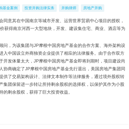
购基金案例
投资并购法律实务
并购律师
房地产并购
会同意其在中国南京等城市开发、运营世界贸易中心项目的授权，
竞价获得南京河西一大型地块，开发、建设集住宅、商业、酒店等为
顾问，为该集团与JP摩根中国房地产基金的合作方案、海外架构设
进入中国设立外商独资企业提供了相应的法律服务。由于合作双方
于开发体量太大，JP摩根中国房地产基金即将到期时，项目建设尚
人协商确定了JP摩根中国房地产基金先行退出，美国房地产集团同
提供了交易架构设计、法律文本制作等法律服务，通过境外股权转
产集团保留进一步转让所持剩余股权的选择权，以保护其作为小股
持的剩余股权，获得了巨大投资收益。