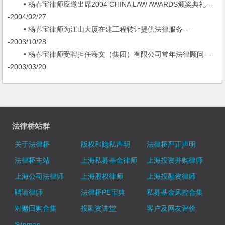
• 杨春宝律师应邀出席2004 CHINA LAW AWARDS颁奖典礼---
-2004/02/27
• 杨春宝律师为江山大厦在建工程转让提供法律服务---
-2003/10/28
• 杨春宝律师受聘担任海文（集团）有限公司常年法律顾问---
-2003/03/20
法律桥站群
关于法律桥
版权和隐私声明
法律桥严正声明
法律桥主站
上海私募基金律师
上海投资并购律师
上海公司法律师
上海股权律师
上海投融资律师
聘请律师
法律桥PE宝典
私募基金风控合集
对赌回购合集
投融资讲堂
客户及网友评价
Sitemap