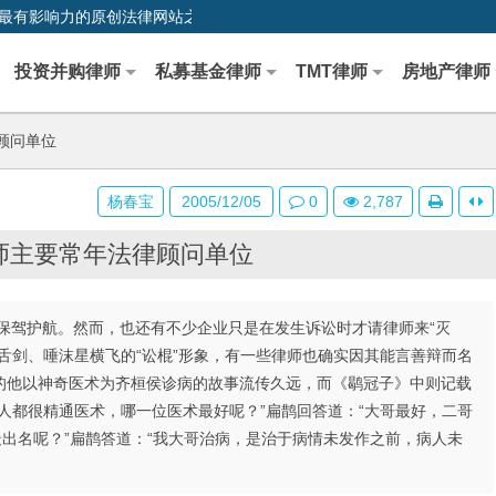
0,中国最早、最有影响力的原创法律网站之一
投资并购律师
私募基金律师
TMT律师
房地产律师
顾问单位
杨春宝
2005/12/05
0
2,787
师主要常年法律顾问单位
保驾护航。然而，也还有不少企业只是在发生诉讼时才请律师来“灭
舌剑、唾沫星横飞的“讼棍”形象，有一些律师也确实因其能言善辩而名
的他以神奇医术为齐桓侯诊病的故事流传久远，而《鹖冠子》中则记载
人都很精通医术，哪一位医术最好呢？”扁鹊回答道：“大哥最好，二哥
最出名呢？”扁鹊答道：“我大哥治病，是治于病情未发作之前，病人未