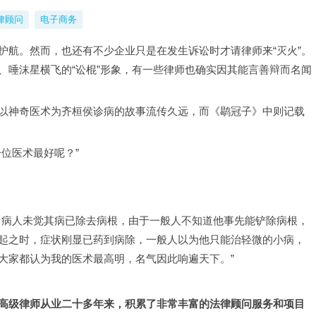
律顾问
电子商务
护航。然而，也还有不少企业只是在发生诉讼时才请律师来“灭火”。
、唾沫星横飞的“讼棍”形象，有一些律师也确实因其能言善辩而名闻
以神奇医术为齐桓侯诊病的故事流传久远，而《鹖冠子》中则记载
位医术最好呢？”
，病人未觉其病已除去病根，由于一般人不知道他事先能铲除病根，
起之时，症状刚显已药到病除，一般人以为他只能治轻微的小病，
大家都认为我的医术最高明，名气因此响遍天下。”
高级律师从业二十多年来，积累了非常丰富的法律顾问服务和项目