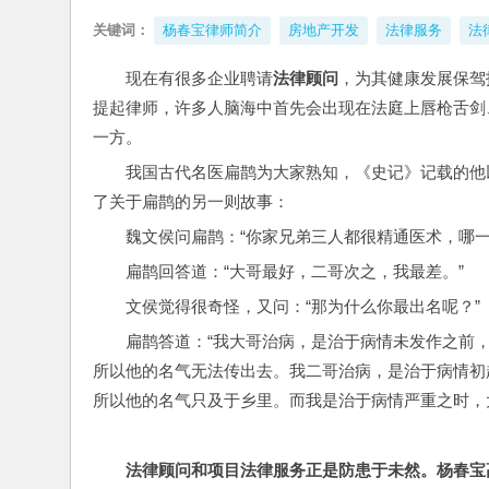
关键词：
杨春宝律师简介
房地产开发
法律服务
法
现在有很多企业聘请
法律顾问
，为其健康发展保驾
提起律师，许多人脑海中首先会出现在法庭上唇枪舌剑
一方。
我国古代名医扁鹊为大家熟知，《史记》记载的他
了关于扁鹊的另一则故事：
魏文侯问扁鹊：“你家兄弟三人都很精通医术，哪一
扁鹊回答道：“大哥最好，二哥次之，我最差。”
文侯觉得很奇怪，又问：“那为什么你最出名呢？”
扁鹊答道：“我大哥治病，是治于病情未发作之前
所以他的名气无法传出去。我二哥治病，是治于病情初
所以他的名气只及于乡里。而我是治于病情严重之时，
法律顾问和项目法律服务正是防患于未然。杨春宝