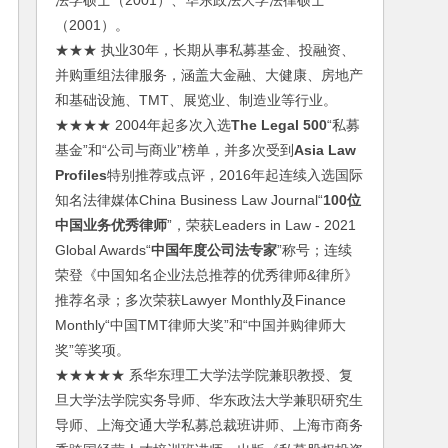
法学硕士（2001）、华东政法大学法律硕士
（2001）。
★★★ 执业30年，长期从事私募基金、投融资、
并购重组法律服务，涵盖大金融、大健康、房地产
和基础设施、TMT、展览业、制造业等行业。
★★★★ 2004年起多次入选
The Legal 500
“私募
基金”和“公司与商业”榜单，并多次受到
Asia Law
Profiles
特别推荐或点评，2016年起连续入选国际
知名法律媒体China Business Law Journal“
100位
中国业务优秀律师
”，荣获Leaders in Law - 2021
Global Awards“
中国年度公司法专家
”称号；连续
荣登《中国知名企业法总推荐的优秀律师&律所》
推荐名录；多次荣获Lawyer Monthly及Finance
Monthly“中国TMT律师大奖”和“中国并购律师大
奖”等奖项。
★★★★★ 系华东理工大学法学院兼职教授、复
旦大学法学院实务导师、华东政法大学兼职研究生
导师、上海交通大学私募总裁班讲师、上海市商务