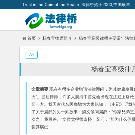
Trust is the Coin of the Realm. 法律桥始于200
首页
杨春宝律师简介
杨春宝高级律师主要常年法律
A+
杨春宝高级律
文章摘要
现在有很多企业聘请法律顾问，为其健康发展
火”。提起律师，许多人脑海中首先会出现在法庭上唇枪
闻一方。我国古代名医扁鹊为大家熟知，《史记》记载
了关于扁鹊的另一则故事：魏文侯问扁鹊：“你家兄弟三
次之，我最差。”文侯觉得很奇怪，又问：“那为什么你
觉其病已