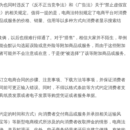
为也同时违反了《反不正当竞争法》和《广告法》关于“禁止虚假宣
法》的相关规定。值得一提的是，电商法特别规定了电商平台对消费
品或服务的价格、销量、信用等以多种方式向消费者显示搜索结
伎俩，以后也很难行得通了。对于“搭售”，相信大家并不陌生，举例
能会默认勾选延误险或意外险等附加商品或服务，而由于这些附加
者可能并不会注意或在意，于是便“被选择”了该等附加商品或服务。
订立电商合同的步骤、注意事项、下载方法等事项，并保证消费者
同前可更正输入错误。同时，不得以格式条款等方式约定消费者支
具纸质发票或者电子发票等购货凭证或者服务单据。
约定的时间和方式）向消费者交付商品或服务并承担相关运输风
宝等）等新型电商模式所涉及的向消费者收取押金的情形，电商法
确，并及时退还。此外，电子商务经营者还应当建立便捷、有效的