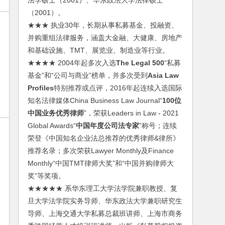
法学硕士（2001）、华东政法大学法律硕士
（2001）。
★★★ 执业30年，长期从事私募基金、投融资、
并购重组法律服务，涵盖大金融、大健康、房地产
和基础设施、TMT、展览业、制造业等行业。
★★★★ 2004年起多次入选
The Legal 500
“私募
基金”和“公司与商业”榜单，并多次受到
Asia Law
Profiles
特别推荐或点评，2016年起连续入选国际
知名法律媒体China Business Law Journal“
100位
中国业务优秀律师
”，荣获Leaders in Law - 2021
Global Awards“
中国年度公司法专家
”称号；连续
荣登《中国知名企业法总推荐的优秀律师&律所》
推荐名录；多次荣获Lawyer Monthly及Finance
Monthly“中国TMT律师大奖”和“中国并购律师大
奖”等奖项。
★★★★★ 系华东理工大学法学院兼职教授、复
旦大学法学院实务导师、华东政法大学兼职研究生
导师、上海交通大学私募总裁班讲师、上海市商务