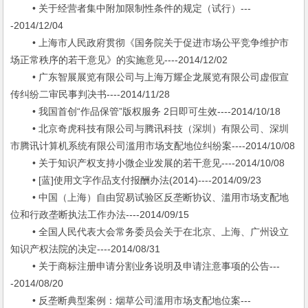
• 关于经营者集中附加限制性条件的规定（试行）---
-2014/12/04
• 上海市人民政府贯彻《国务院关于促进市场公平竞争维护市
场正常秩序的若干意见》的实施意见----2014/12/02
• 广东智展展览有限公司与上海万耀企龙展览有限公司虚假宣
传纠纷二审民事判决书----2014/11/28
• 我国首创“作品保管”版权服务 2日即可生效----2014/10/18
• 北京奇虎科技有限公司与腾讯科技（深圳）有限公司、深圳
市腾讯计算机系统有限公司滥用市场支配地位纠纷案----2014/10/08
• 关于知识产权支持小微企业发展的若干意见----2014/10/08
• [蓝]使用文字作品支付报酬办法(2014)----2014/09/23
• 中国（上海）自由贸易试验区反垄断协议、滥用市场支配地
位和行政垄断执法工作办法----2014/09/15
• 全国人民代表大会常务委员会关于在北京、上海、广州设立
知识产权法院的决定----2014/08/31
• 关于商标注册申请分割业务说明及申请注意事项的公告---
-2014/08/20
• 反垄断典型案例：烟草公司滥用市场支配地位案---