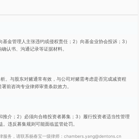
向基金管理人主张违约或侵权责任；2）向基金业协会投诉；3）
购确认书、沟通记录等证据材料。
分析。与股东对赌通常有效，与公司对赌需考虑是否完成减资程
签署前咨询专业律师审查条款效力。
和推介；2）必须向合格投资者募集；3）履行投资者适当性管理
益。违反募集规则可能面临监管处罚。
联系杨春宝一级律师：chambers.yang@dentons.cn