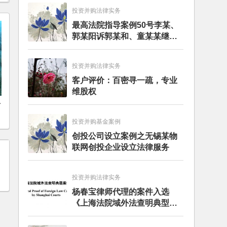
投资并购法律实务
最高法院指导案例50号李某、
郭某阳诉郭某和、童某某继承
纠纷案
投资并购法律实务
客户评价：百密寻一疏，专业
维股权
份
投资并购基金案例
创投公司设立案例之无锡某物
联网创投企业设立法律服务
投资并购法律实务
杨春宝律师代理的案件入选
《上海法院域外法查明典型案
例》