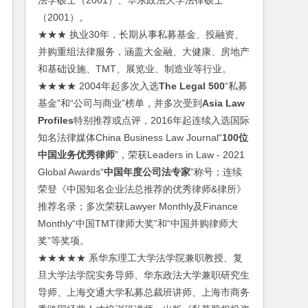
法学硕士（2001）、华东政法大学法律硕士
（2001）。
★★★ 执业30年，长期从事私募基金、投融资、
并购重组法律服务，涵盖大金融、大健康、房地产
和基础设施、TMT、展览业、制造业等行业。
★★★★ 2004年起多次入选
The Legal 500
“私募
基金”和“公司与商业”榜单，并多次受到
Asia Law
Profiles
特别推荐或点评，2016年起连续入选国际
知名法律媒体China Business Law Journal“
100位
中国业务优秀律师
”，荣获Leaders in Law - 2021
Global Awards“
中国年度公司法专家
”称号；连续
荣登《中国知名企业法总推荐的优秀律师&律所》
推荐名录；多次荣获Lawyer Monthly及Finance
Monthly“中国TMT律师大奖”和“中国并购律师大
奖”等奖项。
★★★★★ 系华东理工大学法学院兼职教授、复
旦大学法学院实务导师、华东政法大学兼职研究生
导师、上海交通大学私募总裁班讲师、上海市商务