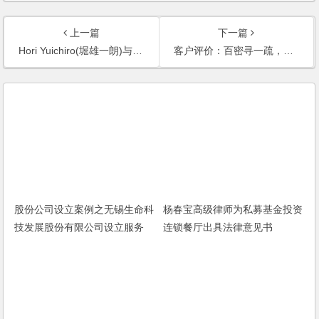
上一篇
下一篇
Hori Yuichiro(堀雄一朗)与杨新宙损害股东利益责任纠纷二审案件二审民事判决书
客户评价：百密寻一疏，专业维股权
股份公司设立案例之无锡生命科
杨春宝高级律师为私募基金投资
技发展股份有限公司设立服务
连锁餐厅出具法律意见书