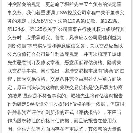
冲突豁免的规定，更忽略了堀雄先生应当负有的法定董
事义务。我们着重强调了SW控股公司章程中关于董事义
务的规定，以及BVI公司法第120条第(1)款、第122条、
第124条、第125条关于“公司董事在行使其权力或履行其
义务时，应秉承诚实、善意，凡事应以公司最佳利益为
判断依据”等忠实尽责和善意诚信义务，关联交易应当以
公允价值符合公司最佳利益等规定，并再次梳理了堀雄
先生恶意制订及修改章程、恶意压低评估价格、隐瞒关
联交易等事实。同时指出，案涉交易根本没有“协商”的过
程，因为交易价格、交易条件完全由堀雄先生单方面决
定，原审判决认为这样的关联交易价格是“交易双方协商
的结果”显然是不符合事实的。堀雄先生将评估咨询报告
作为确定SW投资公司股权转让价格的唯一依据，但该报
告并非资产评估准则所指的正式《评估报告》，不应当
作为股权转让的价格评估依据，而且该报告在使用范
围、评估方法等方面均存在严重缺陷，其依赖的大量假