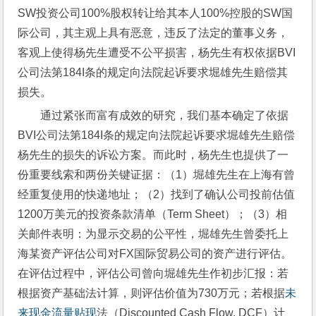
SW投资公司100%股权转让给其本人100%控股的SW国
际公司，其主观上具有恶意，违反了法定的董事义务，
客观上使得杨先生遭受不公平损害，杨先生有权依据BVI
公司法第184I条的规定向法院起诉要求堀雄先生赔偿其
损失。
通过紧张而富有成效的研究，我们基本确定了依据
BVI公司法第184I条的规定向法院起诉要求堀雄先生赔偿
杨先生的损失的诉讼方案。而此时，杨先生也提供了一
份重要线索和两份关键证据：（1）堀雄先生在上海有曾
经重复使用的快递地址；（2）找到了确认公司投前估值
1200万美元的投资条款清单（Term Sheet）；（3）相
关邮件表明：为显示交易的公平性，堀雄先生曾委托上
海某资产评估公司对FX国际贸易公司的资产进行评估。
在评估过程中，评估公司曾向堀雄先生作初步汇报：若
根据资产基础法计算，则评估价值为730万元；若根据
未
来现金流量贴现
法（Discounted Cash Flow, DCF）计