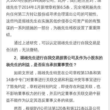
人100%控股的SW国际公司。此外，我们还注意到，堀
雄先生于2014年1月新增章程第6.5条，完全堵死杨先生
向任何第三方转让股份或寻求合理退出公司的可能性。
这些均是堀雄先生在实施其低价侵吞公司资产前的有预
谋的一系列措施的一部分，为杨先生维权设置了重重障
碍。
通过上述研究，可以认定堀雄先生进行自我交易是
合法的，无法撤销。
2
、堀雄先生进行自我交易损害公司及作为小股东的
杨先生的利益，是否应当承担董事责任？
如前文所述，堀雄先生特意在公司章程第13条和第
14条中专门对董事进行关联交易和利益冲突等事宜进行
了豁免约定，章程还特别约定，即使存在利益关联，也
不影响董事权力的行使，并且约定董事在关联交易中获
益不能作为认定其违反董事义务的依据。
然而，根据BVI公司法第120条和第121条以及公司