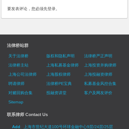
要发表评论，您必须先
登录
。
法律桥站群
关于法律桥
版权和隐私声明
法律桥严正声明
法律桥主站
上海私募基金律师
上海投资并购律师
上海公司法律师
上海股权律师
上海投融资律师
聘请律师
法律桥PE宝典
私募基金风控合集
对赌回购合集
投融资讲堂
客户及网友评价
Sitemap
联系律师 Contact Us
Add
: 上海市世纪大道100号环球金融中心9层/24层/25层