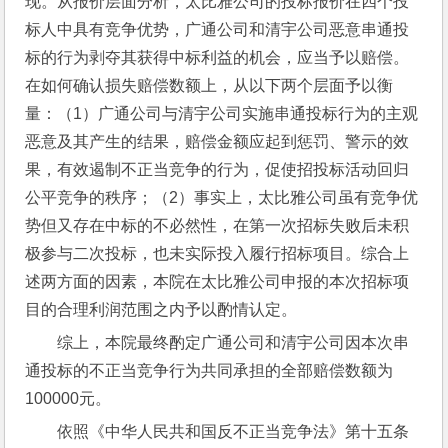
现。从报价层面分析，太比雅公司的投标报价在四个投
标人中具有竞争优势，广通公司和清宇公司恶意串通投
标的行为剥夺其获得中标利益的机会，应当予以赔偿。
在如何确认损失赔偿数额上，从以下两个层面予以衡
量：（1）广通公司与清宇公司实施串通投标行为的主观
恶意及其产生的结果，赔偿金额应起到惩罚、警示的效
果，有效遏制不正当竞争的行为，促使招投标活动回归
公平竞争的秩序；（2）事实上，太比雅公司虽有竞争优
势但又存在中标的不必然性，在第一次招标失败后未积
极参与二次投标，也未实际投入履行招标项目。综合上
述两方面的因素，本院在太比雅公司申报的本次招标项
目的合理利润范围之内予以酌情认定。
综上，本院最终酌定广通公司和清宇公司因本次串
通投标的不正当竞争行为共同承担的全部赔偿数额为
100000元。
依照《中华人民共和国反不正当竞争法》第十五条