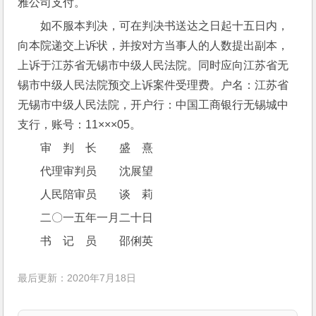
雅公司支付。
如不服本判决，可在判决书送达之日起十五日内，
向本院递交上诉状，并按对方当事人的人数提出副本，
上诉于江苏省无锡市中级人民法院。同时应向江苏省无
锡市中级人民法院预交上诉案件受理费。户名：江苏省
无锡市中级人民法院，开户行：中国工商银行无锡城中
支行，账号：11×××05。
审　判　长　　盛　熹
代理审判员　　沈展望
人民陪审员　　谈　莉
二〇一五年一月二十日
书　记　员　　邵俐英
最后更新：2020年7月18日