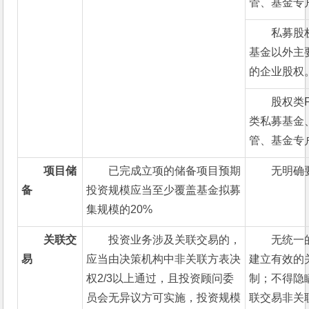
管、基金专
私募股
基金以外主
的企业股权
股权类
类私募基金
管、基金专
项目储
已完成立项的储备项目预期
无明确
备
投资规模应当至少覆盖基金拟募
集规模的20%
关联交
投资业务涉及关联交易的，
无统一
易
应当由决策机构中非关联方表决
建立有效的
权2/3以上通过，且投资顾问委
制；不得隐
员会无异议方可实施，投资规模
联交易非关