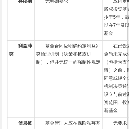
存续期
无明确要求
应约定
股权投资基
少于5年，
期在7年及
基金
利益冲
基金合同应明确约定利益冲
在已设
突
突治理机制（决策和披露机
金尚未完成
制），但并无统一的强制性规定
（包括为支
留）之前，
同意或经全
机制决策通
设立与前述
资范围、投
新基金
信息披
基金管理人应在保险私募基
无要求