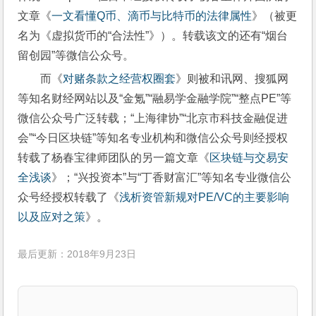
文章《
一文看懂Q币、滴币与比特币的法律属性
》（被更
名为《虚拟货币的“合法性”》）。转载该文的还有“烟台
留创园”等微信公众号。
而《
对赌条款之经营权圈套
》则被和讯网、搜狐网
等知名财经网站以及“金氪”“融易学金融学院”“整点PE”等
微信公众号广泛转载；“上海律协”“北京市科技金融促进
会”“今日区块链”等知名专业机构和微信公众号则经授权
转载了杨春宝律师团队的另一篇文章《
区块链与交易安
全浅谈
》；“兴投资本”与“丁香财富汇”等知名专业微信公
众号经授权转载了《
浅析资管新规对PE/VC的主要影响
以及应对之策
》。
最后更新：2018年9月23日