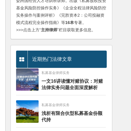
委跨国经营人才培训班讲师。出版《私募股权投资
基金风险防控操作实务》《企业全程法律风险防控
实务操作与案例评析》《完胜资本2：公司投融资
模式流程完全操作指南》等
16本
专著。
>>>点击上方“
主持律师
”栏目获取更多信息。
近期热门法律文章
私募基金律师实务
一文16讲读懂对赌协议：对赌
法律实务问题全面深度解析
私募基金律师实务
浅析有限合伙型私募基金份额
代持