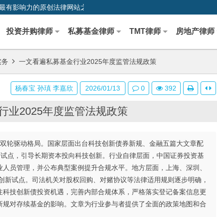
0,中国最早、最有影响力的原创法律网站之一
投资并购律师
私募基金律师
TMT律师
房地产律师
实务
一文看遍私募基金行业2025年度监管法规政策
杨春宝 孙瑱 李嘉欣
2026/01/13
0
392
行业2025年度监管法规政策
范双轮驱动格局。国家层面出台科技创新债券新规、金融五篇大文章配
资试点，引导长期资本投向科技创新。行业自律层面，中国证券投资基
业人员管理，并公布典型案例提升合规水平。地方层面，上海、深圳、
展创新试点。司法机关对股权回购、对赌协议等法律适用规则逐步明确，
注科技创新债投资机遇，完善内部合规体系，严格落实登记备案信息更
新规对存续基金的影响。文章为行业参与者提供了全面的政策地图和合