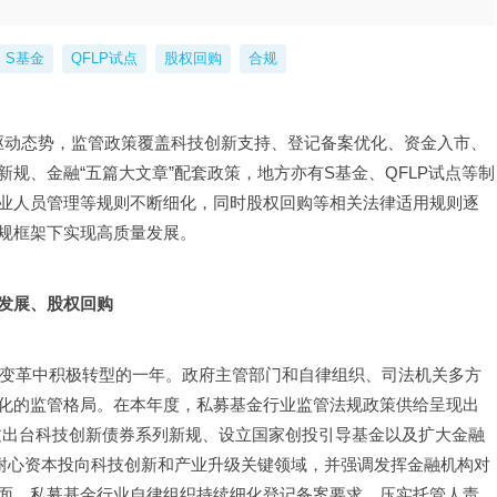
S基金
QFLP试点
股权回购
合规
双轮驱动态势，监管政策覆盖科技创新支持、登记备案优化、资金入市、
规、金融“五篇大文章”配套政策，地方亦有S基金、QFLP试点等制
业人员管理等规则不断细化，同时股权回购等相关法律适用规则逐
规框架下实现高质量发展。
发展、股权回购
在变革中积极转型的一年。政府主管部门和自律组织、司法机关多方
化的监管格局。在本年度，私募基金行业监管法规政策供给呈现出
通过出台科技创新债券系列新规、设立国家创投引导基金以及扩大金融
、耐心资本投向科技创新和产业升级关键领域，并强调发挥金融机构对
面，私募基金行业自律组织持续细化登记备案要求、压实托管人责