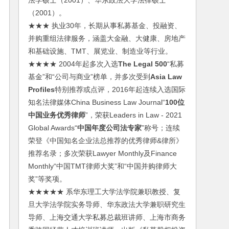
法学硕士（2001）、华东政法大学法律硕士
（2001）。
★★★ 执业30年，长期从事私募基金、投融资、
并购重组法律服务，涵盖大金融、大健康、房地产
和基础设施、TMT、展览业、制造业等行业。
★★★★ 2004年起多次入选
The Legal 500
“私募
基金”和“公司与商业”榜单，并多次受到
Asia Law
Profiles
特别推荐或点评，2016年起连续入选国际
知名法律媒体China Business Law Journal“
100位
中国业务优秀律师
”，荣获Leaders in Law - 2021
Global Awards“
中国年度公司法专家
”称号；连续
荣登《中国知名企业法总推荐的优秀律师&律所》
推荐名录；多次荣获Lawyer Monthly及Finance
Monthly“中国TMT律师大奖”和“中国并购律师大
奖”等奖项。
★★★★★ 系华东理工大学法学院兼职教授、复
旦大学法学院实务导师、华东政法大学兼职研究生
导师、上海交通大学私募总裁班讲师、上海市商务