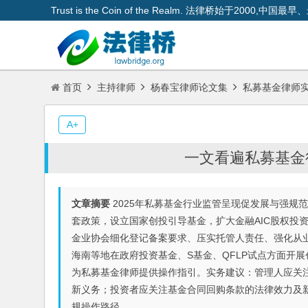
Trust is the Coin of the Realm. 法律桥始于200
首页
主持律师
杨春宝律师论文集
私募基金律师
A+
一文看遍私募基金
文章摘要
2025年私募基金行业监管呈现促发展与强规
套政策，设立国家创投引导基金，扩大金融AIC股权投
金业协会细化登记备案要求、压实托管人责任、强化从
海南等地在政府投资基金、S基金、QFLP试点方面开
为私募基金律师提供操作指引。实务建议：管理人应关
新义务；投资者应关注基金合同回购条款的法律效力及
规操作路径。