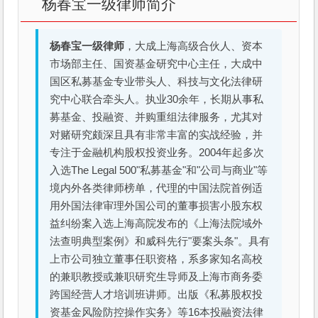
杨春宝一级律师简介
杨春宝一级律师
，大成上海高级合伙人、资本
市场部主任、国资基金研究中心主任，大成中
国区私募基金专业带头人、科技与文化法律研
究中心联合牵头人。执业30余年，长期从事私
募基金、投融资、并购重组法律服务，尤其对
对赌研究颇深且具有非常丰富的实战经验，并
专注于金融机构股权投资业务。2004年起多次
入选The Legal 500"私募基金"和"公司与商业"等
境内外各类律师榜单，代理的中国法院首例适
用外国法律审理外国公司的董事损害小股东权
益纠纷案入选上海高院发布的《上海法院域外
法查明典型案例》和威科先行"要案头条"。具有
上市公司独立董事任职资格，系多家知名高校
的兼职教授或兼职研究生导师及上海市商务委
跨国经营人才培训班讲师。出版《私募股权投
资基金风险防控操作实务》等16本投融资法律