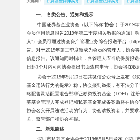
关键词：
私募基金律师实务
私募基金法律实务
私募基
一、 各类公告
、
通知和提示
 中国证券基金业协会（以下简称“
协会
”）于201
会员信用信息报告2019年第二季度相关数据的通知》称
人
”）会员可通过协会资产管理业务综合报送平台（https://
告。对于2019年第三季度新成为会员的管理人，协会将
信息报告。该通知同时指出，各管理人应当确保所报送
日起1个月内可向协会提出书面查询申请，协会将在收到
 协会于2019年9月20日在其微信公众号上发布《郑重提醒投资者警惕冒用中国证券投资基金业协会名义虚假审批私募
基金违法行为的提示》称，协会接到举报，有不法分子
略配售灵活配置混合型非证券类投资基金（LOFI）注
募基金管理人完成登记和私募基金完成备案后将在协会
协会名义开展违法活动的行为，协会请投资者，并要求
关、监管部门和协会举报。
二
、
新规简述
 深圳市私募基金协会于2019年9月5日发布《深