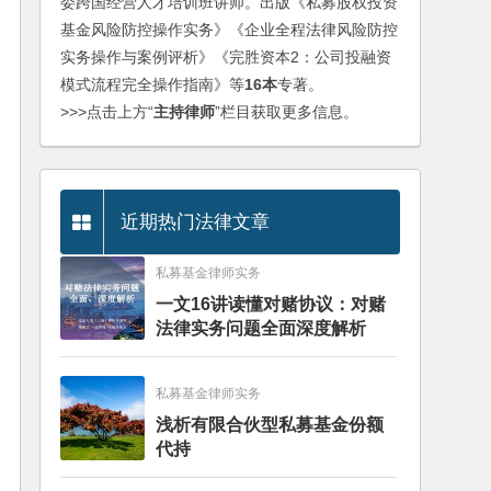
委跨国经营人才培训班讲师。出版《私募股权投资
基金风险防控操作实务》《企业全程法律风险防控
实务操作与案例评析》《完胜资本2：公司投融资
模式流程完全操作指南》等
16本
专著。
>>>点击上方“
主持律师
”栏目获取更多信息。
近期热门法律文章
私募基金律师实务
一文16讲读懂对赌协议：对赌
法律实务问题全面深度解析
私募基金律师实务
浅析有限合伙型私募基金份额
代持