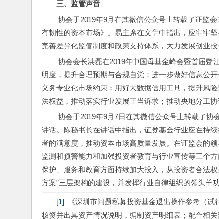
三
、
监管声音
 协会于2019年9月在其微信公众号上转载了证监会主席易会满在《人民日报》上的撰文《努力建设规范透明开放有活力
有韧性的资本市场》。易主席在文章中指出，应牢牢坚
完善差异化监管制度和政策支持体系，大力发展创业投
 协会会长洪磊在2019年中国母基金峰会暨首届鹭江创投论坛上讲话时指出，协会将：进一步提升登记备案标准化和透
明度，提升合理预期与合规自觉；进一步做好信息公开
义务专业化市场约束；用好大数据信用工具，提升风险
法权益，推动落实行业发展正当诉求；推动央地分工协
 协会于2019年9月7日在其微信公众号上转载了协会党委委员、秘书长陈春艳在2019年第二届中小投资者服务论坛上的
讲话。陈秘书长在讲话中指出，证券基金行业应在持续
者的满意度，推动资本市场高质量发展。在证监会的领
监测和预警能力和加强投资者教育与行业宣传等三个方
保护、服务和教育方面持续加大投入，从投资者合法权益
方案”三层架构的建设，并发挥行业自律组织的领头羊
[1]
  《深圳市问题私募投资基金退出操作参考（试
核资并出具资产情况说明，编制资产明细表；配合相关