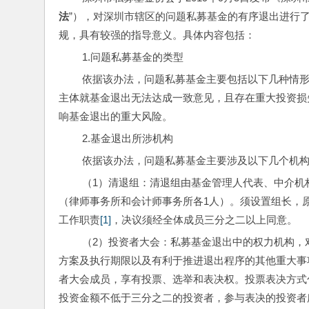
法
”），对深圳市辖区的问题私募基金的有序退出进行
规，具有较强的指导意义。具体内容包括： 
 1.问题私募基金的类型
 依据该办法，问题私募基金主要包括以下几种情形：基金退出存在重大风险，且短期内按现有条件无法解决；基金各
主体就基金退出无法达成一致意见，且存在重大投资损
响基金退出的重大风险。 
 2.基金退出所涉机构
 依据该办法，问题私募基金主要涉及以下几个机
 （1）清退组：清退组由基金管理人代表、中介机构代表组成，基金管理人代表不少于3人，中介机构代表应不少于2人
（律师事务所和会计师事务所各1人）。须设置组长，
工作职责
[1]
，决议须经全体成员三分之二以上同意。
 （2）投资者大会：私募基金退出中的权力机构，对事关全体投资者共同利益的重大事项（选举投监会成员，确定退出
方案及执行期限以及有利于推进退出程序的其他重大事
者大会成员，享有投票、选举和表决权。投票表决方式
投资金额不低于三分之二的投资者，参与表决的投资者