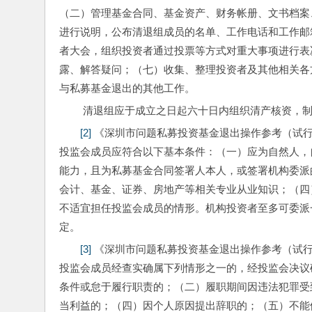
（二）管理基金合同、基金资产、财务帐册、文书档案
进行说明，公布清退组成员的名单、工作电话和工作邮
者大会，组织投资者通过投票等方式对重大事项进行表
露、解答疑问；（七）收集、整理投资者及其他相关各
与私募基金退出的其他工作。 
 清退组应于成立之日起六十日内组织清产核资，
[2]
 《深圳市问题私募投资基金退出操作参考（试
投监会成员应符合以下基本条件：（一）应为自然人，
能力，且为私募基金合同签署人本人，或签署机构委派
会计、基金、证券、房地产等相关专业从业知识；（四
不适宜担任投监会成员的情形。机构投资者至多可委派
定。 
[3]
 《深圳市问题私募投资基金退出操作参考（试
投监会成员经查实确属下列情形之一的，经投监会决议
条件或怠于履行职责的；（二）履职期间因违法犯罪受
当利益的；（四）因个人原因提出辞职的；（五）不能