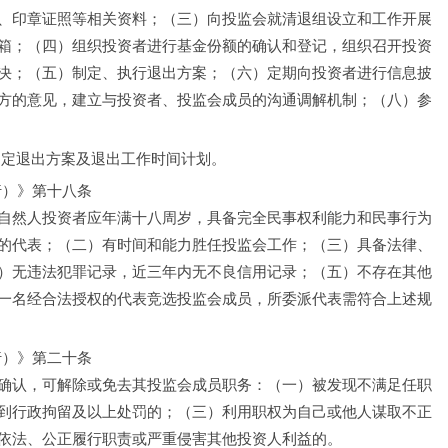
、印章证照等相关资料；（三）向投监会就清退组设立和工作开展
箱；（四）组织投资者进行基金份额的确认和登记，组织召开投资
决；（五）制定、执行退出方案；（六）定期向投资者进行信息披
方的意见，建立与投资者、投监会成员的沟通调解机制；（八）参
制定退出方案及退出工作时间计划。
行）》第十八条
自然人投资者应年满十八周岁，具备完全民事权利能力和民事行为
的代表；（二）有时间和能力胜任投监会工作；（三）具备法律、
）无违法犯罪记录，近三年内无不良信用记录；（五）不存在其他
一名经合法授权的代表竞选投监会成员，所委派代表需符合上述规
行）》第二十条
确认，可解除或免去其投监会成员职务：（一）被发现不满足任职
到行政拘留及以上处罚的；（三）利用职权为自己或他人谋取不正
依法、公正履行职责或严重侵害其他投资人利益的。 