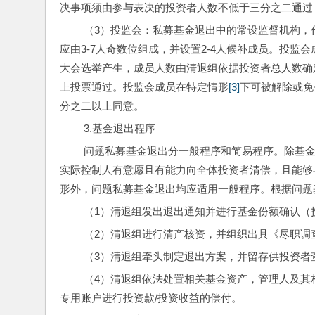
决事项须由参与表决的投资者人数不低于三分之二通过，
 （3）投监会：私募基金退出中的常设监督机构，代表投资者大会监督退出活动。成员经投资者大会选举产生，原则上
应由3-7人奇数位组成，并设置2-4人候补成员。投监
大会选举产生，成员人数由清退组依据投资者总人数确
上投票通过。投监会成员在特定情形
[3]
下可被解除或免
分之二以上同意。 
 3.基金退出程序
 问题私募基金退出分一般程序和简易程序。除基金规模在2亿元以下且自然人投资者50人以下，或基金管理人的股东、
实际控制人有意愿且有能力向全体投资者清偿，且能够
形外，问题私募基金退出均应适用一般程序。根据问题
 （1）清退组发出退出通知并进行基金份额确认
 （2）清退组进行清产核资，并组织出具《尽职
 （3）清退组牵头制定退出方案，并留存供投资者
 （4）清退组依法处置相关基金资产，管理人及其相关责任人应积极主动推动相关工作；原则上应继续使用原基金托管
专用账户进行投资款/投资收益的偿付。 