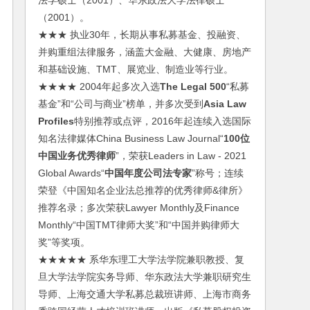
法学硕士（2001）、华东政法大学法律硕士
（2001）。
★★★ 执业30年，长期从事私募基金、投融资、
并购重组法律服务，涵盖大金融、大健康、房地产
和基础设施、TMT、展览业、制造业等行业。
★★★★ 2004年起多次入选
The Legal 500
“私募
基金”和“公司与商业”榜单，并多次受到
Asia Law
Profiles
特别推荐或点评，2016年起连续入选国际
知名法律媒体China Business Law Journal“
100位
中国业务优秀律师
”，荣获Leaders in Law - 2021
Global Awards“
中国年度公司法专家
”称号；连续
荣登《中国知名企业法总推荐的优秀律师&律所》
推荐名录；多次荣获Lawyer Monthly及Finance
Monthly“中国TMT律师大奖”和“中国并购律师大
奖”等奖项。
★★★★★ 系华东理工大学法学院兼职教授、复
旦大学法学院实务导师、华东政法大学兼职研究生
导师、上海交通大学私募总裁班讲师、上海市商务