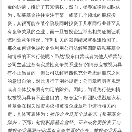
金的诉请，维护了其知情权，然而，杨春宝律师团队认
为，私募基金往往专注于某一或某几个领域的股权投
资，其很可能在某个阶段同时投资于几家同行业甚至具
有竞争关系的企业，而一旦被投企业举出相关证据证明
该同业竞争情形，审判机关的裁判结果就很难预测了。
那么如何避免被投企业利用公司法解释四阻碍私募基金
知情权的正常行使呢？虽然“股东自营或者为他人经营与
公司主营业务有实质性竞争关系业务”的情形应被视为具
有不正当目的，但公司法解释四也充分考虑到股东之间
的意思自治，对此进行了例外规定：公司章程另有规定
或者全体股东另有约定的除外。因此，为避免行使知情
权被视为具有不正当目的，杨春宝律师团队强烈建议私
募基金在相关投资协议和被投企业章程中进行相关约
定，具体可表述为：
被投企业及其全体股东（私募基金
除外，下同）知晓私募基金曾经
、
正在或将要投资于与
被投企业属同行业
/
具有竞争关系的企业，被投企业及其