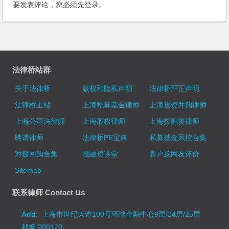
要发表评论，您必须先
登录
。
法律桥站群
关于法律桥
版权和隐私声明
法律桥严正声明
法律桥主站
上海私募基金律师
上海投资并购律师
上海公司法律师
上海股权律师
上海投融资律师
聘请律师
法律桥PE宝典
私募基金风控合集
对赌回购合集
投融资讲堂
客户及网友评价
Sitemap
联系律师 Contact Us
Add
: 上海市世纪大道100号环球金融中心9层/24层/25层
邮编:200120