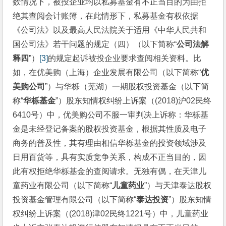
数情况下，被投企业均以私募基金有不正当目的为由拒
绝其查阅会计账簿，在此情形下，私募基金有权依据
《公司法》以及最高人民法院关于适用《中华人民共和
国公司法》若干问题的规定（四）（以下简称“
公司法解
释四
”）
[3]
的规定起诉被投企业要求查阅相关资料。比
如，在优美购（上海）企业发展有限公司（以下简称“
优
美购公司
”）与华栎（芜湖）一期股权投资基金（以下简
称“
华栎基金
”）股东知情权纠纷上诉案（(2018)沪02民终
6410号）中，优美购公司不服一审判决上诉称：华栎基
金是未经登记备案的股权投资基金，根据其性质及电子
商务的普及性，其有理由相信华栎基金的投资领域涉及
日用百货等，具有实质竞争关系，构成不正当目的，因
此有权拒绝华栎基金的查阅请求。无独有偶，在天津儿
童药业有限公司（以下简称“
儿童药业
”）与天津泰达股权
投资基金管理有限公司（以下简称“
泰达投资
”）股东知情
权纠纷上诉案（(2018)津02民终1221号）中，儿童药业