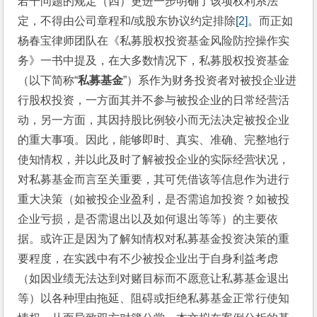
若干问题的规定（四）更进一步明确了该项权利系法
定，不得由公司章程和/或股东协议约定排除
[2]
。而正如
杨春宝律师团队在《私募股权投资基金风险防控操作实
务》一书中提及，在大多数情况下，私募股权投资基金
（以下简称“
私募基金
”）系作为财务投资者对被投企业进
行股权投资，一方面其并不参与被投企业的日常经营活
动，另一方面，其因持股比例较小而无法决定被投企业
的重大事项。因此，能够即时、真实、准确、完整地行
使知情权，并以此及时了解被投企业的实际经营状况，
对私募基金而言至关重要，其可凭借该等信息作为进行
重大决策（如被投企业盈利，是否需追加投资？如被投
企业亏损，是否需退出以及如何退出等等）的主要依
据。或许正是因为了解知情权对私募基金投资决策的重
要程度，在实践中有不少被投企业出于自身利益考虑
（如因业绩无法达到对赌目标而不愿意让私募基金退出
等）以各种理由拖延、阻碍或拒绝私募基金正常行使知