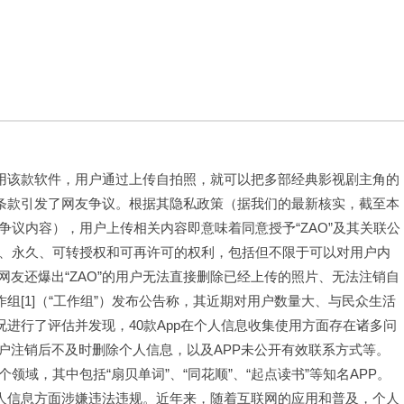
，使用该款软件，用户通过上传自拍照，就可以把多部经典影视剧主角的
关条款引发了网友争议。根据其隐私政策（据我们的最新核实，截至本
争议内容），用户上传相关内容即意味着同意授予“ZAO”及其关联公
撤销、永久、可转授权和可再许可的权利，包括但不限于可以对用户内
友还爆出“ZAO”的用户无法直接删除已经上传的照片、无法注销自
组[1]（“工作组”）发布公告称，其近期对用户数量大、与民众生活
况进行了评估并发现，40款App在个人信息收集使用方面存在诸多问
户注销后不及时删除个人信息，以及APP未公开有效联系方式等。
领域，其中包括“扇贝单词”、“同花顺”、“起点读书”等知名APP。
个人信息方面涉嫌违法违规。近年来，随着互联网的应用和普及，个人