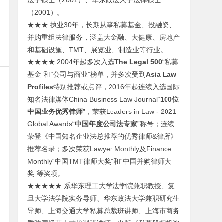
法学硕士（2001）、华东政法大学法律硕士
（2001）。
★★★ 执业30年，长期从事私募基金、投融资、
并购重组法律服务，涵盖大金融、大健康、房地产
和基础设施、TMT、展览业、制造业等行业。
★★★★ 2004年起多次入选
The Legal 500
“私募
基金”和“公司与商业”榜单，并多次受到
Asia Law
Profiles
特别推荐或点评，2016年起连续入选国际
知名法律媒体China Business Law Journal“
100位
中国业务优秀律师
”，荣获Leaders in Law - 2021
Global Awards“
中国年度公司法专家
”称号；连续
荣登《中国知名企业法总推荐的优秀律师&律所》
推荐名录；多次荣获Lawyer Monthly及Finance
Monthly“中国TMT律师大奖”和“中国并购律师大
奖”等奖项。
★★★★★ 系华东理工大学法学院兼职教授、复
旦大学法学院实务导师、华东政法大学兼职研究生
导师、上海交通大学私募总裁班讲师、上海市商务