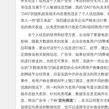
评头论足）或危及个人财产安全（考虑到部分支付工具
等信息当属于个人敏感信息范畴，因此“ZAO”在向其
“ZAO”的隐私政策相关内容显然违反了个人信息国标。
加入一些“霸王条款”，强烈建议该等企业严格依法行
息的相关权益，以免受到相关行政处罚和/或招致用户
在个人信息的使用和处理方面，企业除了要避免前
影响。随着大数据技术的发展，企业在收集用户/消费
品和服务，更会对这些个人信息进行加工、处理，通过处
定期推送相关新闻信息、广告等。如果征得用户/消费
的进行推送的，当然无可厚非。然而，实践中一些企业
出的“大数据杀熟”[7]就是典型的企业利用用户画像侵
的网络平台经营者，但是实践中仍存在违法利用大数据
事件，有用户称在携程APP上预订酒店，使用不同的
优惠的情况下，同一时间作为老用户的账号显示酒店预订
格存在较大差异。针对此类现象，数据安全意见稿作出
息、商业广告等（下称“
定向推送
”），应当以明显方式
选择定向推送的数据信息，也可以选择非定向推送的数