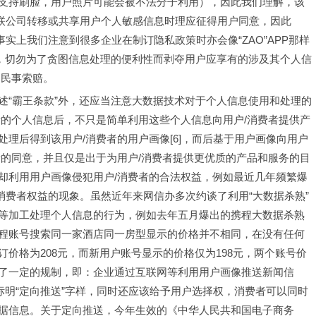
支持刷脸，用户照片可能会被不法分子利用），因此我们理解，该
关联公司转移或共享用户个人敏感信息时理应征得用户同意，因此
事实上我们注意到很多企业在制订隐私政策时亦会像“ZAO”APP那样
事，切勿为了贪图信息处理的便利性而剥夺用户应享有的涉及其个人信
的民事索赔。
述“霸王条款”外，还应当注意大数据技术对于个人信息使用和处理的
者的个人信息后，不只是简单利用这些个人信息向用户/消费者提供产
理后得到该用户/消费者的用户画像[6]，而后基于用户画像向用户
者的同意，并且仅是出于为用户/消费者提供更优质的产品和服务的目
却利用用户画像侵犯用户/消费者的合法权益，例如最近几年频繁爆
犯消费者权益的现象。虽然近年来网信办多次约谈了利用“大数据杀熟”
等加工处理个人信息的行为，例如去年五月爆出的携程大数据杀熟
携程账号搜索同一家酒店同一房型显示的价格并不相同，在没有任何
价格为208元，而新用户账号显示的价格仅为198元，两个账号价
了一定的规制，即：企业通过互联网等利用用户画像推送新闻信
标明“定向推送”字样，同时还应该给予用户选择权，消费者可以同时
据信息。关于定向推送，今年生效的《中华人民共和国电子商务