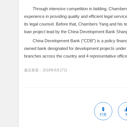
Through intensive competition in bidding, Chamber
experience in providing quality and efficient legal se
its legal counsel. Before that, Chambers Yang and his tea
loan project lead by the China Development Bank Shan
China Development Bank (“CDB”) is a policy financial
owned bank designated for development projects under t
branches across the country and 4 representative office
最后更新：2018年8月27日
打赏