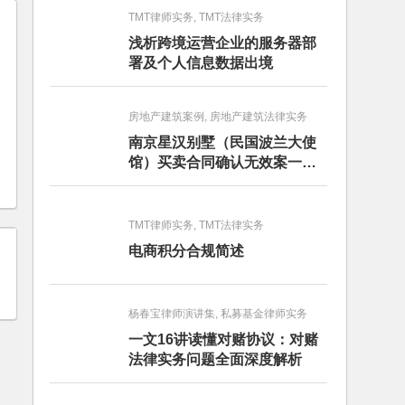
TMT律师实务, TMT法律实务
浅析跨境运营企业的服务器部
署及个人信息数据出境
房地产建筑案例, 房地产建筑法律实务
南京星汉别墅（民国波兰大使
馆）买卖合同确认无效案一审
判决书
TMT律师实务, TMT法律实务
电商积分合规简述
杨春宝律师演讲集, 私募基金律师实务
一文16讲读懂对赌协议：对赌
法律实务问题全面深度解析