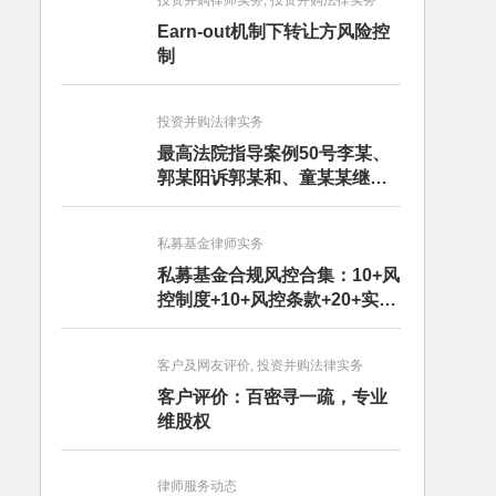
投资并购律师实务, 投资并购法律实务
Earn-out机制下转让方风险控
制
投资并购法律实务
最高法院指导案例50号李某、
郭某阳诉郭某和、童某某继承
纠纷案
私募基金律师实务
私募基金合规风控合集：10+风
控制度+10+风控条款+20+实务
文章+每月动态
客户及网友评价, 投资并购法律实务
客户评价：百密寻一疏，专业
维股权
律师服务动态