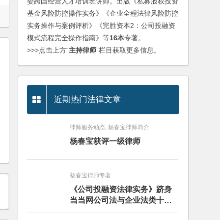
委跨国经营人才培训班讲师。出版《私募股权投资
基金风险防控操作实务》《企业全程法律风险防控
实务操作与案例评析》《完胜资本2：公司投融资
模式流程完全操作指南》等
16本
专著。
>>>点击上方“
主持律师
”栏目获取更多信息。
近期热门法律文章
律师服务动态, 杨春宝律师简介
杨春宝获评一级律师
杨春宝律师专著
《公司投融资法律实务》跻身
当当网公司法与企业法类十大
畅销图书榜