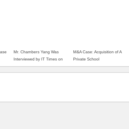
Case
mages
Mr. Chambers Yang Was
M&A Case: Acquisition of A
Interviewed by IT Times on
Private School
Illegal Ads on Search Engines