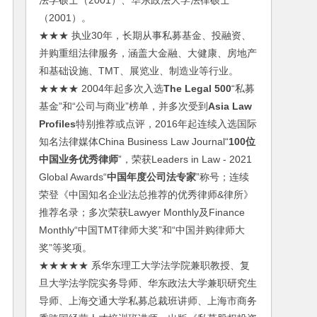
法学硕士（2001）、华东政法大学法律硕士
（2001）。
★★★ 执业30年，长期从事私募基金、投融资、
并购重组法律服务，涵盖大金融、大健康、房地产
和基础设施、TMT、展览业、制造业等行业。
★★★★ 2004年起多次入选
The Legal 500
“私募
基金”和“公司与商业”榜单，并多次受到
Asia Law
Profiles
特别推荐或点评，2016年起连续入选国际
知名法律媒体China Business Law Journal“
100位
中国业务优秀律师
”，荣获Leaders in Law - 2021
Global Awards“
中国年度公司法专家
”称号；连续
荣登《中国知名企业法总推荐的优秀律师&律所》
推荐名录；多次荣获Lawyer Monthly及Finance
Monthly“中国TMT律师大奖”和“中国并购律师大
奖”等奖项。
★★★★★ 系华东理工大学法学院兼职教授、复
旦大学法学院实务导师、华东政法大学兼职研究生
导师、上海交通大学私募总裁班讲师、上海市商务