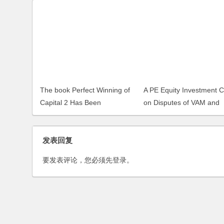
A PE Equity Investment 
on Disputes of VAM and
Shareholder Interest Da
The book Perfect Winning of
Capital 2 Has Been
Republished by LexisNexis
发表回复
要发表评论，您必须先
登录
。