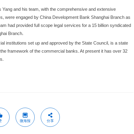
s Yang and his team, with the comprehensive and extensive 
rvices, were engaged by China Development Bank Shanghai Branch as 
m had provided full scope legal services for a 15 billion syndicated 
ghai Branch.
 institutions set up and approved by the State Council, is a state 
he framework of the commercial banks. At present it has over 32 
s.
赞
微海报
分享