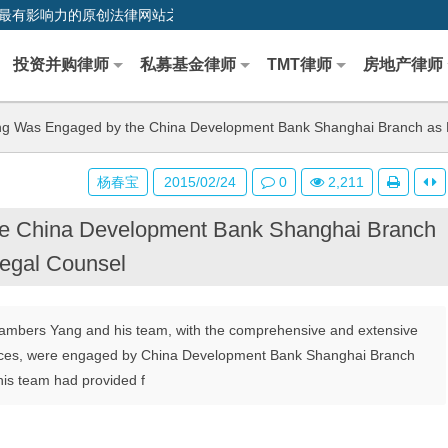
0,中国最早、最有影响力的原创法律网站之一
投资并购律师
私募基金律师
TMT律师
房地产律师
 Was Engaged by the China Development Bank Shanghai Branch as 
杨春宝
2015/02/24
0
2,211
e China Development Bank Shanghai Branch
egal Counsel
hambers Yang and his team, with the comprehensive and extensive
services, were engaged by China Development Bank Shanghai Branch
his team had provided f