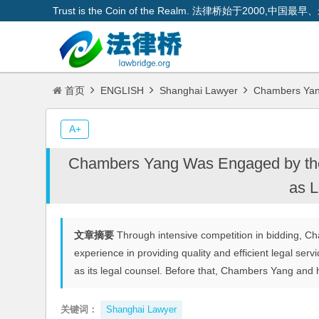
Trust is the Coin of the Realm. 法律桥始于200
首页
ENGLISH
Shanghai Lawyer
Chambers Yang
A+
Chambers Yang Was Engaged by th
as L
文章摘要
Through intensive competition in bidding, C
experience in providing quality and efficient legal 
as its legal counsel. Before that, Chambers Yang and 
关键词：
Shanghai Lawyer