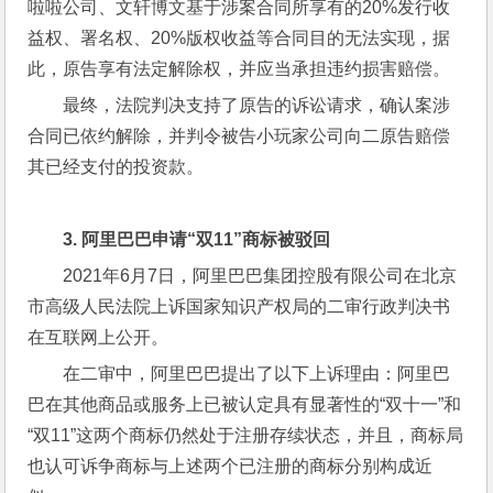
啦啦公司、文轩博文基于涉案合同所享有的20%发行收
益权、署名权、20%版权收益等合同目的无法实现，据
此，原告享有法定解除权，并应当承担违约损害赔偿。
最终，法院判决支持了原告的诉讼请求，确认案涉
合同已依约解除，并判令被告小玩家公司向二原告赔偿
其已经支付的投资款。
3. 
阿里巴巴申请“双
11
”商标被驳回
2021年6月7日，阿里巴巴集团控股有限公司在北京
市高级人民法院上诉国家知识产权局的二审行政判决书
在互联网上公开。
在二审中，阿里巴巴提出了以下上诉理由：阿里巴
巴在其他商品或服务上已被认定具有显著性的“双十一”和
“双11”这两个商标仍然处于注册存续状态，并且，商标局
也认可诉争商标与上述两个已注册的商标分别构成近