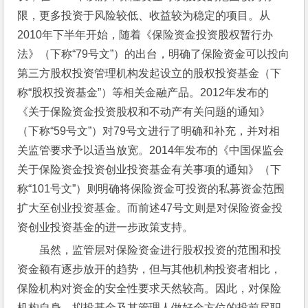
限，更多投资于风险较低、收益较为稳定的项目。从
2010年下半年开始，随着《保险资金投资股权暂行办
法》（下称“79号文”）的出台，明确了保险资金可以投向
第三方股权投资管理机构发起设立的股权投资基金（下
称“股权投资基金”）等相关金融产品。2012年发布的
《关于保险资金投资股权和不动产有关问题的通知》
（下称“59号文”）对79号文进行了明确和补充，并对相
关监管要求予以适当放宽。2014年发布的《中国保监会
关于保险资金投资创业投资基金有关事项的通知》（下
称“101号文”）则明确将保险资金可投资的私募资金范围
扩大至创业投资基金。而前述47号文则是对保险资金投
资创业投资基金的进一步政策支持。
虽然，监管层对保险资金进行股权投资的范围和投
资金额有逐步放开的趋势，但与其他机构投资者相比，
保险机构对资金的安全性要求天然较高。因此，对保险
机构自身、拟投基金及其管理人做好全方位的投前尽职