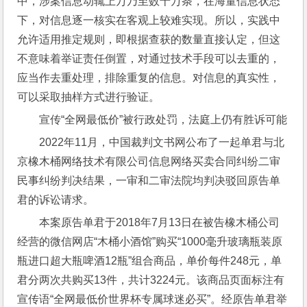
中，涉案信息动辄上万乃至数十万条，在海量信息状态
下，对信息逐一核实在客观上较难实现。所以，实践中
允许适用推定规则，即根据查获的数量直接认定，但这
不意味着举证责任倒置，对通过技术手段可以去重的，
应当作去重处理，排除重复的信息。对信息的真实性，
可以采取抽样方式进行验证。
宣传“全网最低价”被行政处罚，法庭上仍有胜诉可能
2022年11月，中国裁判文书网公布了一起单君与北
京橡木桶网络技术有限公司信息网络买卖合同纠纷二审
民事纠纷判决结果，一审和二审法院均判决驳回原告单
君的诉讼请求。
本案原告单君于2018年7月13日在被告橡木桶公司
经营的微信网店“木桶小酒馆”购买“1000毫升玻璃瓶装原
瓶进口超大瓶啤酒12瓶”组合商品，单价每件248元，单
君分两次共购买13件，共计3224元。该商品页面标注有
宣传语“全网最低价世界杯专属球迷必买”。经原告单君举