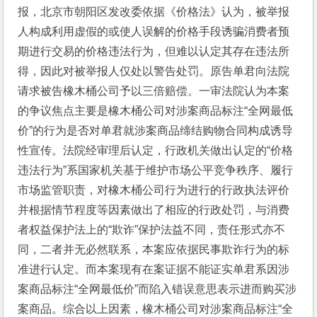
报，北京市朝阳区发改委依据《价格法》认为，被举报
人构成利用虚假的或使人误解的价格手段诱骗消费者预
期进行交易的价格违法行为，但难以认定其存在违法所
得，因此对被举报人仅处以警告处罚。原告单君向法院
请求被告橡木桶公司予以三倍赔偿。一审法院认为本案
的争议焦点主要是橡木桶公司对涉案商品标注“全网最低
价”的行为是否对单君就涉案商品缔结购物合同构成诱导
性宣传。法院经审理后认定，行政机关做出认定的“价格
违法行为”系国家机关基于维护市场公平竞争秩序、履行
市场监管职责，对橡木桶公司行为进行的行政执法评价
并根据情节程度等因素做出了相应的行政处罚，与消费
者权益保护法上的“欺诈”保护法益不同，责任形式亦不
同，二者并无必然联系，本案应依据民事欺诈行为的标
准进行认定。而本案现有在案证据不能证实单君系因涉
案商品标注“全网最低价”而陷入错误意思表示进而购买涉
案商品。综合以上因素，橡木桶公司对涉案商品标注“全