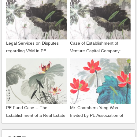
Legal Services on Disputes
Case of Establishment of
regarding VAM in PE
Venture Capital Company:
Investment
Establishment of an Internet-
of-Things-Oriented Venture
Capital Enterprise in Wuxi
PE Fund Case -- The
Mr. Chambers Yang Was
Establishment of a Real Estate
Invited by PE Association of
Fund and its Investments
Shanghai to Give Presentation
on Legal Due Diligence