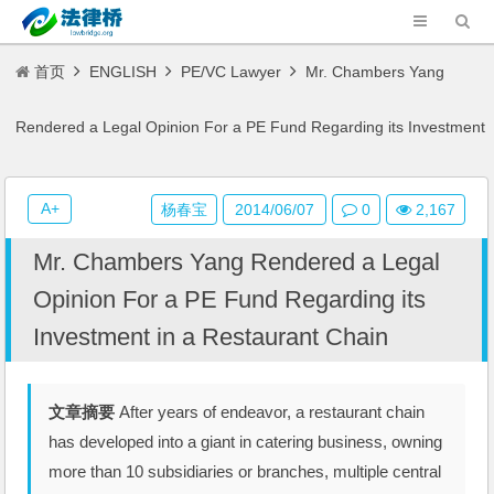
首页
ENGLISH
PE/VC Lawyer
Mr. Chambers Yang
Rendered a Legal Opinion For a PE Fund Regarding its Investment
in a Restaurant Chain
A+
杨春宝
2014/06/07
0
2,167
Mr. Chambers Yang Rendered a Legal
Opinion For a PE Fund Regarding its
Investment in a Restaurant Chain
文章摘要
After years of endeavor, a restaurant chain
has developed into a giant in catering business, owning
more than 10 subsidiaries or branches, multiple central