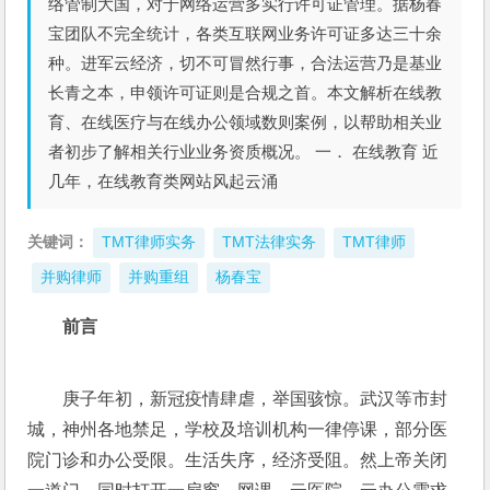
络管制大国，对于网络运营多实行许可证管理。据杨春
宝团队不完全统计，各类互联网业务许可证多达三十余
种。进军云经济，切不可冒然行事，合法运营乃是基业
长青之本，申领许可证则是合规之首。本文解析在线教
育、在线医疗与在线办公领域数则案例，以帮助相关业
者初步了解相关行业业务资质概况。 一． 在线教育 近
几年，在线教育类网站风起云涌
关键词：
TMT律师实务
TMT法律实务
TMT律师
并购律师
并购重组
杨春宝
前言
庚子年初，新冠疫情肆虐，举国骇惊。武汉等市封
城，神州各地禁足，学校及培训机构一律停课，部分医
院门诊和办公受限。生活失序，经济受阻。然上帝关闭