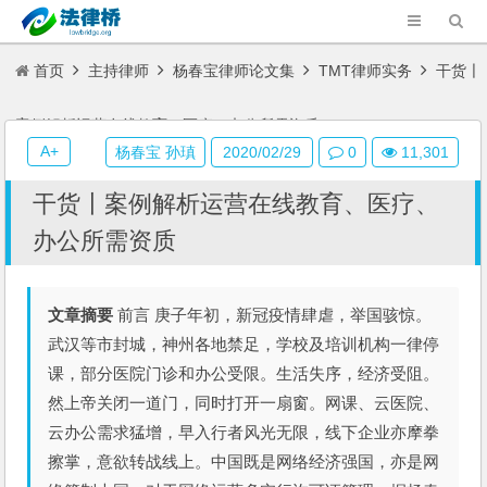
首页
主持律师
杨春宝律师论文集
TMT律师实务
干货〡
案例解析运营在线教育、医疗、办公所需资质
A+
杨春宝 孙瑱
2020/02/29
0
11,301
干货〡案例解析运营在线教育、医疗、
办公所需资质
文章摘要
前言 庚子年初，新冠疫情肆虐，举国骇惊。
武汉等市封城，神州各地禁足，学校及培训机构一律停
课，部分医院门诊和办公受限。生活失序，经济受阻。
然上帝关闭一道门，同时打开一扇窗。网课、云医院、
云办公需求猛增，早入行者风光无限，线下企业亦摩拳
擦掌，意欲转战线上。中国既是网络经济强国，亦是网