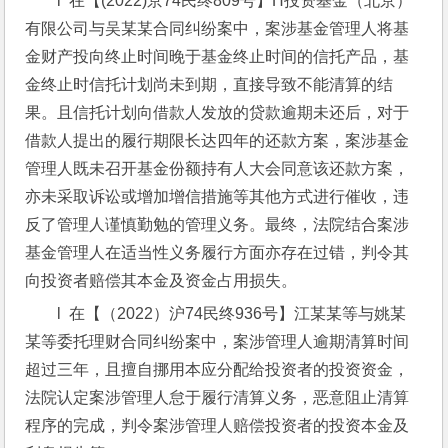
l  在【(2022)京74民终809号】H投资基金（北京）
有限公司与吴某某合同纠纷案中，案涉基金管理人将基
金财产投向终止时间晚于基金终止时间的信托产品，基
金终止时信托计划尚未到期，直接导致不能清算的结
果。且信托计划向借款人发放的贷款逾期未还后，对于
借款人提出的履行期限长达四年的还款方案，案涉基金
管理人既未召开基金份额持有人大会同意该还款方案，
亦未采取诉讼或增加增信措施等其他方式进行催收，违
反了管理人谨慎勤勉的管理义务。最终，法院结合案涉
基金管理人在适当性义务履行方面亦存在过错，判令其
向投资者赔偿其本金及资金占用损失。
l  在【（2022）沪74民终936号】江某某等与姚某
某等委托理财合同纠纷案中，案涉管理人逾期清算时间
超过三年，且擅自挪用本应分配给投资者的投资资金，
法院认定案涉管理人怠于履行清算义务，恶意阻止清算
程序的完成，判令案涉管理人赔偿投资者的投资本金及