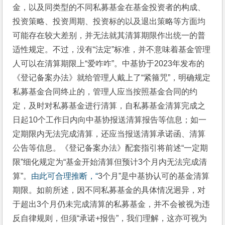
金，以及同类型的不同私募基金在基金投资者的构成、
投资策略、投资周期、投资标的以及退出策略等方面均
可能存在较大差别，并无法就其清算期限作出统一的普
适性规定。不过，没有“法定”标准，并不意味着基金管理
人可以在清算期限上“爱咋咋”。中基协于2023年发布的
《登记备案办法》就给管理人戴上了“紧箍咒”，明确规定
私募基金合同终止的，管理人应当按照基金合同的约
定，及时对私募基金进行清算，自私募基金清算完成之
日起10个工作日内向中基协报送清算报告等信息；如一
定期限内无法完成清算，还应当报送清算承诺函、清算
公告等信息。《登记备案办法》配套指引将前述“一定期
限”细化规定为“基金开始清算但预计3个月内无法完成清
算”。
由此可合理推断，“
3个月”是中基协认可的基金清算
期限。如前所述，因不同私募基金的具体情况迥异，对
于超出3个月仍未完成清算的私募基金，并不会被视为违
反自律规则，但须“承诺+报告”，我们理解，这亦可视为