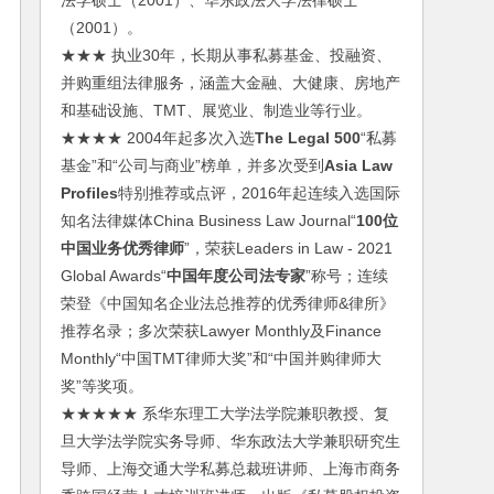
法学硕士（2001）、华东政法大学法律硕士
（2001）。
★★★ 执业30年，长期从事私募基金、投融资、
并购重组法律服务，涵盖大金融、大健康、房地产
和基础设施、TMT、展览业、制造业等行业。
★★★★ 2004年起多次入选
The Legal 500
“私募
基金”和“公司与商业”榜单，并多次受到
Asia Law
Profiles
特别推荐或点评，2016年起连续入选国际
知名法律媒体China Business Law Journal“
100位
中国业务优秀律师
”，荣获Leaders in Law - 2021
Global Awards“
中国年度公司法专家
”称号；连续
荣登《中国知名企业法总推荐的优秀律师&律所》
推荐名录；多次荣获Lawyer Monthly及Finance
Monthly“中国TMT律师大奖”和“中国并购律师大
奖”等奖项。
★★★★★ 系华东理工大学法学院兼职教授、复
旦大学法学院实务导师、华东政法大学兼职研究生
导师、上海交通大学私募总裁班讲师、上海市商务