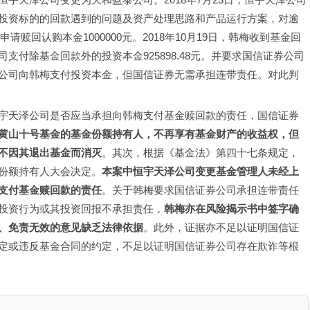
投资标的的回款遇到的问题及资产处理思路和产品运行方案，对逾
请赎回认购本金1000000元。2018年10月19日，韩梅收到基金回
司支付除基金回款外的投资本金925898.48元。并要求国信证券公司
公司向韩梅支付投资本金，但国信证券无需承担连带责任。对此判
宇天泽公司是否应当承担向韩梅支付基金赎回款的责任，国信证券
黄山十号基金的基金份额持有人，不再享有基金财产的收益权，但
不因其退出基金而消灭
。其次，根据《基金法》第四十七条规定，
份额持有人大会决定。
本案中恒宇天泽公司变更基金管理人未经上
支付基金赎回款的责任
。关于韩梅要求国信证券公司承担连带责任
投资行为或其投资回报不承担责任，
韩梅亦在风险揭示书中签字确
、免责无效的意见缺乏法律依据
。此外，证据亦不足以证明国信证
定或违反基金合同的约定，不足以证明国信证券公司存在欺诈等根