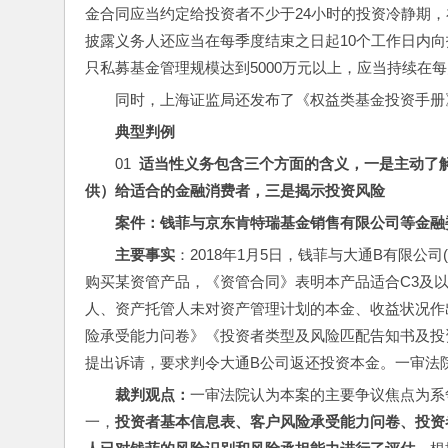
金合同应当约定给投资者不少于24小时的投资冷静期
披露义务人还应当在每季度结束之日起10个工作日内
只私募基金管理规模达到5000万元以上，应当持续在
同时，上海证监局还发布了《权益类基金投资手册
典型判例
01  
适当性义务包含三个方面的含义，一是主动了
供）给适合的金融消费者，三是揭示投资风险
案件：钱菲与京东肯特瑞基金销售有限公司等金融委托理
主要事实
：2018年1月5日，钱菲与大通B有限公
购买某资管产品，《资管合同》表明本产品适合C3及
人、资产托管人未对资产管理计划的本金、收益状况作
险承受能力问卷》《投资者类型及风险匹配告知书及投
提出诉请，要求判令大通B公司返还投资本金。一审法
裁判观点：
一审法院认为本案的主要争议焦点为系
一，
投资者基本信息表、客户风险承受能力问卷、投资