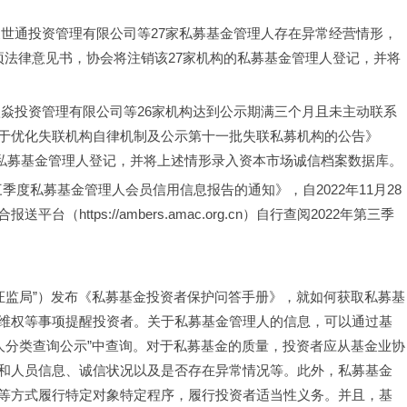
锦泉世通投资管理有限公司等27家私募基金管理人存在异常经营情形，
项法律意见书，协会将注销该27家机构的私募基金管理人登记，并将
市鑫焱投资管理有限公司等26家机构达到公示期满三个月且未主动联系
于优化失联机构自律机制及公示第十一批失联私募机构的公告》
构的私募基金管理人登记，并将上述情形录入资本市场诚信档案数据库。
第三季度私募基金管理人会员信用信息报告的通知》，自2022年11月28
ttps://ambers.amac.org.cn）自行查阅2022年第三季
上海证监局”）发布《私募基金投资者保护问答手册》，就如何获取私募基
维权等事项提醒投资者。关于私募基金管理人的信息，可以通过基
理人分类查询公示”中查询。对于私募基金的质量，投资者应从基金业协
和人员信息、诚信状况以及是否存在异常情况等。此外，私募基金
等方式履行特定对象特定程序，履行投资者适当性义务。并且，基