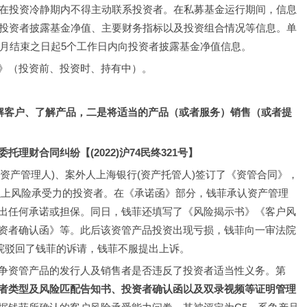
，在投资冷静期内不得主动联系投资者。在私募基金运行期间，信息
向投资者披露基金净值、主要财务指标以及投资组合情况等信息。单
每月结束之日起5个工作日内向投资者披露基金净值信息。
》（投资前、投资时、持有中）。
解客户、了解产品，二是将适当的产品（或者服务）销售（或者提
财合同纠纷【(2022)沪74民终321号】
司(资产管理人)、案外人上海银行(资产托管人)签订了《资管合同》，
以上风险承受力的投资者。在《承诺函》部分，钱菲承认资产管理
出任何承诺或担保。同日，钱菲还填写了《风险揭示书》《客户风
资者确认函》等。此后该资管产品投资出现亏损，钱菲向一审法院
院驳回了钱菲的诉请，钱菲不服提出上诉。
争资管产品的发行人及销售者是否违反了投资者适当性义务。第
者类型及风险匹配告知书、投资者确认函以及双录视频等证明管理