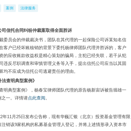
案例
法律服务
公司
信托合同纠纷仲裁案取得全面胜诉
裁委员会的仲裁裁决书，团队在其代理的一起保险公司诉某知名信
在客户已经坏账核销的背景下委托杨律师团队代理并胜诉的，客户
资的应收账款收益权是精心策划的骗局，主犯已经失联，若干从犯
司违反尽职调查和审慎管理义务等入手，提出信托公司应当以其固
算均不应成为信托公司逃避责任的理由。
外法查明典型案例》
查明典型案例》，杨春宝律师团队代理的原告杨新宙诉被告堀雄一
例之一。详情请
点此查阅
。
22年11月25日发布公告称，现有华巍汇银（北京）投资基金管理有限
将注销该9家机构的私募基金管理人登记，并将上述情形录入资本市