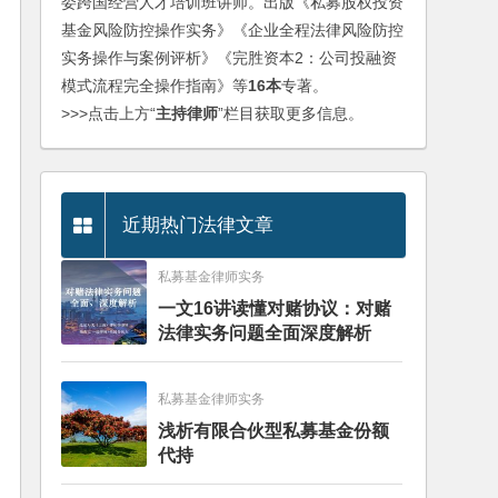
委跨国经营人才培训班讲师。出版《私募股权投资
基金风险防控操作实务》《企业全程法律风险防控
实务操作与案例评析》《完胜资本2：公司投融资
模式流程完全操作指南》等
16本
专著。
>>>点击上方“
主持律师
”栏目获取更多信息。
近期热门法律文章
私募基金律师实务
一文16讲读懂对赌协议：对赌
法律实务问题全面深度解析
私募基金律师实务
浅析有限合伙型私募基金份额
代持