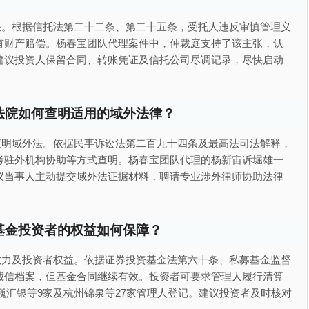
任。根据信托法第二十二条、第二十五条，受托人违反审慎管理义
有财产赔偿。杨春宝团队代理案件中，仲裁庭支持了该主张，认
建议投资人保留合同、转账凭证及信托公司尽调记录，尽快启动
法院如何查明适用的域外法律？
查明域外法。依据民事诉讼法第二百九十四条及最高法司法解释，
考驻外机构协助等方式查明。杨春宝团队代理的杨新宙诉堀雄一
议当事人主动提交域外法证据材料，聘请专业涉外律师协助法律
基金投资者的权益如何保障？
效力及投资者权益。依据证券投资基金法第六十条、私募基金监督
诚信档案，但基金合同继续有效。投资者可要求管理人履行清算
华巍汇银等9家及杭州锦泉等27家管理人登记。建议投资者及时核对