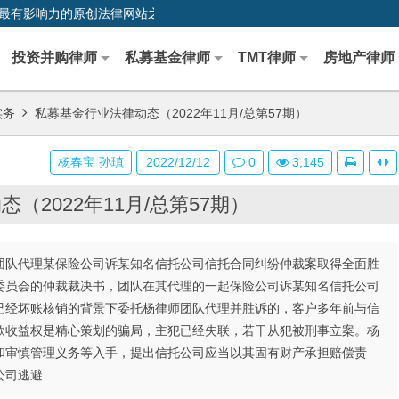
0,中国最早、最有影响力的原创法律网站之一
投资并购律师
私募基金律师
TMT律师
房地产律师
实务
私募基金行业法律动态（2022年11月/总第57期）
杨春宝 孙瑱
2022/12/12
0
3,145
（2022年11月/总第57期）
师团队代理某保险公司诉某知名信托公司信托合同纠纷仲裁案取得全面胜
委员会的仲裁裁决书，团队在其代理的一起保险公司诉某知名信托公司
已经坏账核销的背景下委托杨律师团队代理并胜诉的，客户多年前与信
款收益权是精心策划的骗局，主犯已经失联，若干从犯被刑事立案。杨
和审慎管理义务等入手，提出信托公司应当以其固有财产承担赔偿责
公司逃避