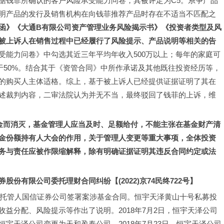
据钱菲所确认的客户风险承受能力问卷，其被评定为C5。系争产品
明产品的发行及销售机构在向钱菲推荐产品时存在不适当不匹配之
函》《大通B有限公司资产管理业务风险揭示书》《投资者类型及风
被上诉人在销售过程中已经履行了风险提示、产品说明等相关的告
受能力问卷》中勾选其近三年平均年收入500万以上；每年的家庭可
于50%。结合其于《资管合同》中所作承诺及其他既往投资经历等，
的购买人主体适格。综上，基于被上诉人已经提供证据证明了其在
述裁判内容，二审法院认为并无不当，最终驳回了钱菲的上诉，维
金而消灭，基金管理人应当及时、足额给付，不能主张在基金财产清
金份额持有人大会的作用，关于管理人变更等重大事项，全体投资
务与责任应被作限缩解释，除有明确证据证明其违反合同约定或法
份有限公司委托理财合同纠纷【(2022)京74民终722号】
司、托管人国信证券公司签署案涉基金合同。恒宇天泽黄山十号私募投
益分配、风险提示等作出了说明。2018年7月2日，恒宇天泽公司
宇天泽公司变更为天和盈泰公司。2018年7月23日，恒宇天泽公司