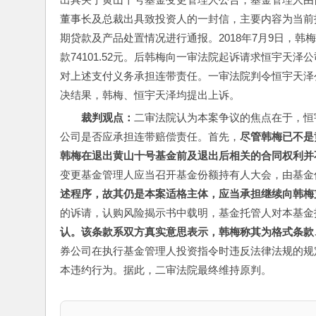
董事长及总裁出具致投资人的一封信，主要内容为当前
期贷款及产品处置情况进行通报。2018年7月9日，韩梅申
款74101.52元。后韩梅向一审法院起诉请求恒宇天泽公
对上述支付义务承担连带责任。一审法院判令恒宇天泽
决结果，韩梅、恒宇天泽均提出上诉。
裁判观点：
二审法院认为本案争议的焦点在于，恒
公司是否应承担连带赔偿责任。首先，
尽管韩梅已不是
韩梅在退出黄山十号基金前及退出后相关的合同权利并
变更基金管理人应当召开基金份额持有人大会，由基金
述程序，故其仍是本案适格主体，应当承担继续向韩梅
的诉请，认购风险揭示书中载明，基金托管人对本基金
认。该条款系双方真实意思表示，韩梅称其为格式条款
券公司在执行基金管理人投资指令时违反法律法规的规
本违约行为。据此，二审法院最终维持原判。