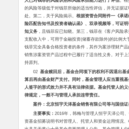
人已对钱菲的风险识别和风险承担能力进行了评估
。根
的风险等级低于对钱菲所做的适当性评估，并无证据证
处。第二，关于风险揭示。
根据资管合同附件一《承诺
险匹配告知书及投资者确认函》、双录视频等，可证明
知义务
，且钱菲应已知晓。第三，钱菲在《客户风险承
支配收入中，可用于金融投资(储蓄存款除外)的比例大
钱菲完全具备合格投资者的条件，其作为案涉理财产品
销售涉案资管产品过程中已履行了适当性义务。对于上
持原判。
02  
基金赎回后，基金合同项下的权利不因退出基
算后再由基金财产支付。同时，基金管理人应当重视基
人签字的形式效力并不具有法律依据。基金托管人的义
律规定，一般不与管理人承担连带责任。
案件：北京恒宇天泽基金销售有限公司等与国信证券股
主要事实：
2016年，韩梅与管理人恒宇天泽公
资基金招募说明书对管理人、托管人和资金运用情况、收
出具关于黄山十号基金变更管理人公告，基金管理人由恒