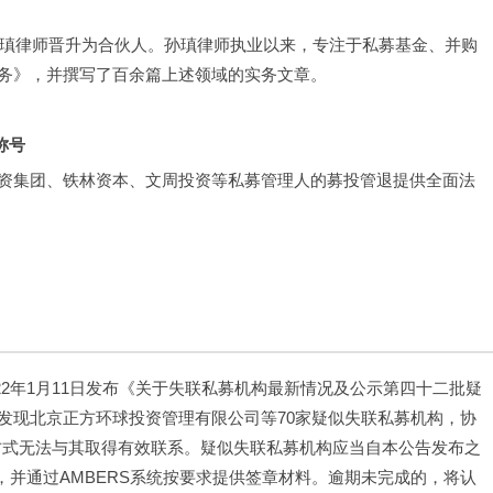
孙瑱律师晋升为合伙人。孙瑱律师执业以来，专注于私募基金、并购
务》，并撰写了百余篇上述领域的实务文章。
称号
资集团、铁林资本、文周投资等私募管理人的募投管退提供全面法
022年1月11日发布《关于失联私募机构最新情况及公示第四十二批疑
发现北京正方环球投资管理有限公司等70家疑似失联私募机构，协
系方式无法与其取得有效联系。疑似失联私募机构应当自本公告发布之
务，并通过AMBERS系统按要求提供签章材料。逾期未完成的，将认