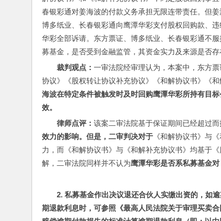
春银彩通对姜海波的付款义务承担无限连带责任。但姜
博多纸业、长春银彩通向鹰潭华彩支付股权回购款、违
华彩全部诉请。东方票证、博多纸业、长春银彩通不服
募基金，是否受到金融监管，其资金实力及来源是否存
裁判观点：
一审法院经审理认为，本案中，东方票
协议》《股权转让协议补充协议》《和解协议书》《和
海波在特定条件被触发时及时回购鹰潭华彩所持有目标
效。
律师点评：
该案二审法院基于保证期间已经超过而
效力的影响。但是，二审判决对于
《和解协议书》与《
力，而《和解协议书》与《和解补充协议书》均基于《
解，二审法院同样并不认为
鹰潭华彩是否系私募基金对
2. 
私募基金作出决议退还合伙人实缴出资的，如逾
期退款利息时，可参照《最高人民法院关于审理买卖合