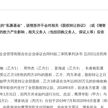
的“私募基金”，该情形并不会对相关《股权转让协议》（或《增资
的效力产生影响，相关义务人（包括回购义务人、保证人等）应依
业管理有限合伙企业保证合同纠纷二审民事判决书【(2021)京民终
王思敏（乙方1）、周华杰（乙方2）、姜海波（乙方3）、长春银彩通
元受让乙方1持有的丙方10%的股权，乙方、丙方承诺，股权转让之日
如甲方同意转让全部股权，乙方3承诺在当年以8520万元的价格收购
华彩依约支付了全部股权转让款。2018年8月，前述各方签署《股
9年1月31日，但丙方并未如约进行分红。此后，鹰潭华彩（甲方）与
2）、博多纸业（丙方3）分别于2019年7月和2020年6月签署《和
，由姜海波向鹰潭华彩支付回购款，并由东方票证、博多纸业、长