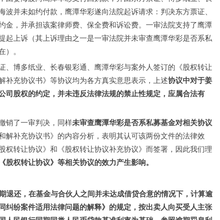
海波并未如约付款，鹰潭华彩遂向法院起诉请求：判决东方票证、
约金，并承担该案律师费、保全费和诉讼费。一审法院支持了鹰潭
提起上诉（其上诉理由之一是一审法院并未审查鹰潭华彩是否系私
在）。
证、博多纸业、长春银彩通、鹰潭华彩与案外人签订的《股权转让
解补充协议书》等协议均为各方真实意思表示，上述
协议中对于姜
公司股权的约定，并未违反法律法规的禁止性规定，应属合法有
撤销了一审判决，同样
未审查鹰潭华彩是否系私募基金对相关协议
和解补充协议书》的内容分析，表明其认可该两份文件的法律效
股权转让协议》和《股权转让协议补充协议》而签署，因此我们理
《股权转让协议》等相关协议的效力产生影响。
期退还，在基金与合伙人之间并未达成借贷合意的情况下，计算逾
同纠纷案件适用法律问题的解释》的规定，按出卖人向买受人主张