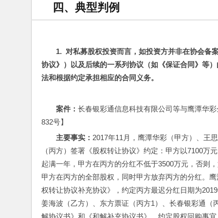
四、典型判例
1.  
对私募股权投资而言，如投资方并非在协会备案
协议》）以及后续的一系列协议（如《保证合同》等）
法和根据约定承担相应的合同义务。
案件：
长春银彩通信息科技有限公司等与鹰潭华彩企
832号】
主要事实：
2017年11月，鹰潭华彩（甲方）、
（丙方）签署《股权转让协议》约定：甲方以7100万
起满一年，甲方在丙方的分红不低于3500万元，否则，
甲方在丙方的全部股权，同时甲方放弃丙方的分红。鹰潭
权转让协议补充协议》，约定丙方最迟分红日期为201
姜海波（乙方）、东方票证（丙方1）、长春银彩通（丙方
解协议书》和《和解补充协议书》，约定股权回购事宜