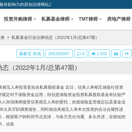
0,中国最早、最有影响力的原创法律网站之一
投资并购律师
私募基金律师
TMT律师
房地产律师
实务
私募基金行业法律动态（2022年1月/总第47期）
杨春宝 孙瑱
2022/02/07
0
1,532
（2022年1月/总第47期）
美相互人寿投资某知名私募股权基金 近日，信美人寿相互保险社投资
管规定对于保险资金运用，特别是保险资金投资私募股权基金有比较严
伙人孙瑱律师接受信美相互人寿的委托，依据保险监管规定以及基金业
查并出具尽职调查报告，同时就信美相互人寿本次投资的合法合规性进
后，根据客户的时间节点安排，与各方充分沟通、多头并进，在较短的
书，信美