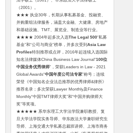
法学硕士（2001）、华东政法大学法律硕士
（2001）。
★★★ 执业30年，长期从事私募基金、投融资、
并购重组法律服务，涵盖大金融、大健康、房地产
和基础设施、TMT、展览业、制造业等行业。
★★★★ 2004年起多次入选
The Legal 500
“私募
基金”和“公司与商业”榜单，并多次受到
Asia Law
Profiles
特别推荐或点评，2016年起连续入选国际
知名法律媒体China Business Law Journal“
100位
中国业务优秀律师
”，荣获Leaders in Law - 2021
Global Awards“
中国年度公司法专家
”称号；连续
荣登《中国知名企业法总推荐的优秀律师&律所》
推荐名录；多次荣获Lawyer Monthly及Finance
Monthly“中国TMT律师大奖”和“中国并购律师大
奖”等奖项。
★★★★★ 系华东理工大学法学院兼职教授、复
旦大学法学院实务导师、华东政法大学兼职研究生
导师、上海交通大学私募总裁班讲师、上海市商务