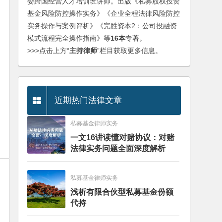
委跨国经营人才培训班讲师。出版《私募股权投资
基金风险防控操作实务》《企业全程法律风险防控
实务操作与案例评析》《完胜资本2：公司投融资
模式流程完全操作指南》等
16本
专著。
>>>点击上方“
主持律师
”栏目获取更多信息。
近期热门法律文章
私募基金律师实务
一文16讲读懂对赌协议：对赌
法律实务问题全面深度解析
私募基金律师实务
浅析有限合伙型私募基金份额
代持