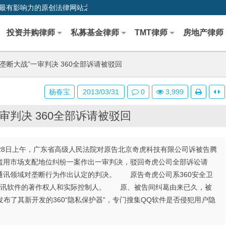
0,中国最早、最有影响力的原创法律网站之一
投资并购律师
私募基金律师
TMT律师
房地产律师
反垄断大战”一审判决 360全部诉请被驳回
杨春宝
2013/03/31
0
3,999
一审判决 360全部诉请被驳回
28日上午，广东省高级人民法院对原告北京奇虎科技有限公司诉被告腾
滥用市场支配地位纠纷一案作出一审判决，驳回奇虎公司全部诉讼请
通讯领域对垄断行为作出认定的判决。 原告奇虎公司系360安全卫
通讯软件的著作权人和实际控制人。 原、被告间纠葛由来已久，被
司发布了其新开发的360“隐私保护器”，专门搜集QQ软件是否侵犯用户隐