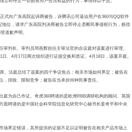
须立即停止一切损害用户合法权益的行为，事情得以平息。
正式向广东高院起诉两被告，诉腾讯公司逼迫用户在360与QQ软件
支配地位，请求广东高院判决两被告立即停止垄断民事侵权行为，赔偿
刊登道歉声明。
审判长、审判员邓燕辉担任主审法官的合议庭对该案进行审理。
31日、4月17日两次组织进行证据交换和质证。4月18日，该案开庭。
席。法庭总结了该案的四个争议焦点：相关市场如何界定；被告在
位，排除、限制竞争；被告应当承担何种民事责任。
为自己作证。奇虎360聘请的是欧洲RBB调研机构的顾问、英国
an；而腾讯方面聘请的是中国社会科学院信息化研究中心秘书长姜奇平和中央
场界定错误，其所提供的证据不足以证明被告在相关产品市场上