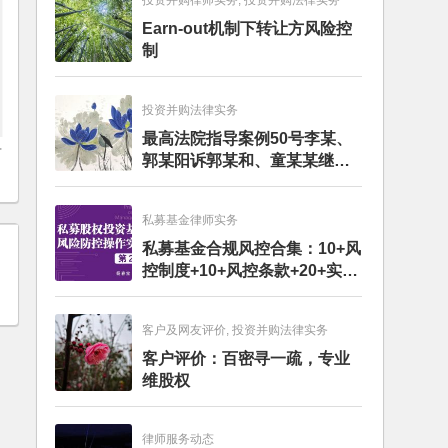
投资并购律师实务, 投资并购法律实务
Earn-out机制下转让方风险控
制
投资并购法律实务
最高法院指导案例50号李某、
财
郭某阳诉郭某和、童某某继承
纠纷案
私募基金律师实务
私募基金合规风控合集：10+风
控制度+10+风控条款+20+实务
文章+每月动态
客户及网友评价, 投资并购法律实务
客户评价：百密寻一疏，专业
维股权
律师服务动态