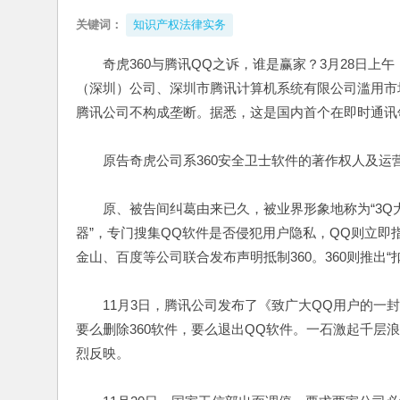
关键词：
知识产权法律实务
奇虎360与腾讯QQ之诉，谁是赢家？3月28日上
（深圳）公司、深圳市腾讯计算机系统有限公司滥用市
腾讯公司不构成垄断。据悉，这是国内首个在即时通讯
原告奇虎公司系360安全卫士软件的著作权人及运营
原、被告间纠葛由来已久，被业界形象地称为“3Q大战”
器”，专门搜集QQ软件是否侵犯用户隐私，QQ则立即
金山、百度等公司联合发布声明抵制360。360则推出
11月3日，腾讯公司发布了《致广大QQ用户的一封
要么删除360软件，要么退出QQ软件。一石激起千层浪
烈反映。