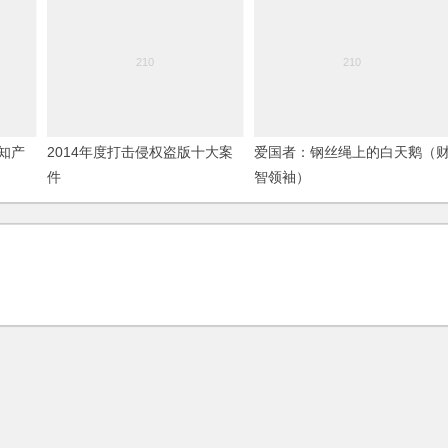
大知产
2014年度打击侵权盗版十大案
爱国者：钢丝绳上的白天鹅（
件
智领袖）