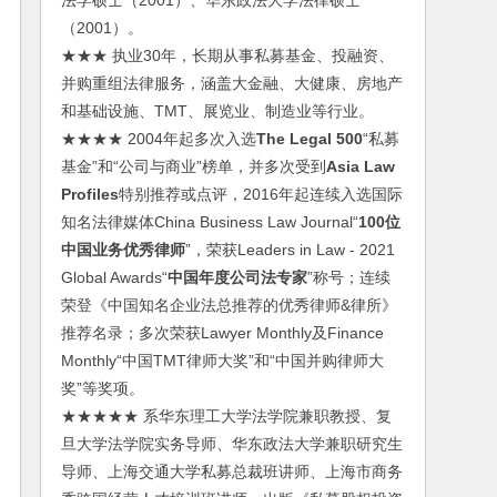
法学硕士（2001）、华东政法大学法律硕士
（2001）。
★★★ 执业30年，长期从事私募基金、投融资、
并购重组法律服务，涵盖大金融、大健康、房地产
和基础设施、TMT、展览业、制造业等行业。
★★★★ 2004年起多次入选
The Legal 500
“私募
基金”和“公司与商业”榜单，并多次受到
Asia Law
Profiles
特别推荐或点评，2016年起连续入选国际
知名法律媒体China Business Law Journal“
100位
中国业务优秀律师
”，荣获Leaders in Law - 2021
Global Awards“
中国年度公司法专家
”称号；连续
荣登《中国知名企业法总推荐的优秀律师&律所》
推荐名录；多次荣获Lawyer Monthly及Finance
Monthly“中国TMT律师大奖”和“中国并购律师大
奖”等奖项。
★★★★★ 系华东理工大学法学院兼职教授、复
旦大学法学院实务导师、华东政法大学兼职研究生
导师、上海交通大学私募总裁班讲师、上海市商务