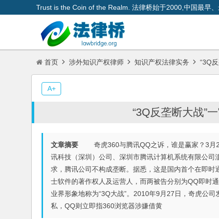
Trust is the Coin of the Realm. 法律桥始于200
首页
涉外知识产权律师
知识产权法律实务
“3Q
A+
“3Q反垄断大战”
文章摘要
奇虎360与腾讯QQ之诉，谁是赢家？3月
讯科技（深圳）公司、深圳市腾讯计算机系统有限公司
求，腾讯公司不构成垄断。据悉，这是国内首个在即时
士软件的著作权人及运营人，而两被告分别为QQ即时
业界形象地称为“3Q大战”。2010年9月27日，奇虎公
私，QQ则立即指360浏览器涉嫌借黄