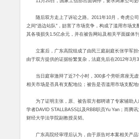
11月20日，国家工信部出面调停，要求两家公司必
随后双方走上了诉讼之路。2011年10月，奇虎公司
之间“选边站队”，妨害了市场竞争，构成了滥用市场
其各项损失1.5亿余元，并在被告网站及相关平面媒体
立案后，广东高院组成了由民三庭副庭长张学军担任
由于双方提供的证据纷繁复杂，法庭先后在2012年3月
当日庭审激辩了近7个小时，300多个旁听席座无虚
相关市场是否具有支配地位；被告是否滥用市场支配地
为了证明主张，原、被告双方都聘请了专家辅助人出庭
学者DAVID STALLBASS以及RBB职员Yu Y
财经大学法学院副教授吴韬。
广东高院经审理后认为，由于原告对本案相关产品市