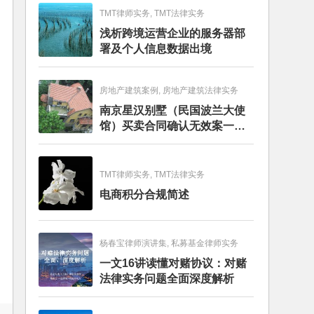
TMT律师实务, TMT法律实务
浅析跨境运营企业的服务器部
署及个人信息数据出境
房地产建筑案例, 房地产建筑法律实务
南京星汉别墅（民国波兰大使
馆）买卖合同确认无效案一审
判决书
TMT律师实务, TMT法律实务
电商积分合规简述
杨春宝律师演讲集, 私募基金律师实务
一文16讲读懂对赌协议：对赌
法律实务问题全面深度解析