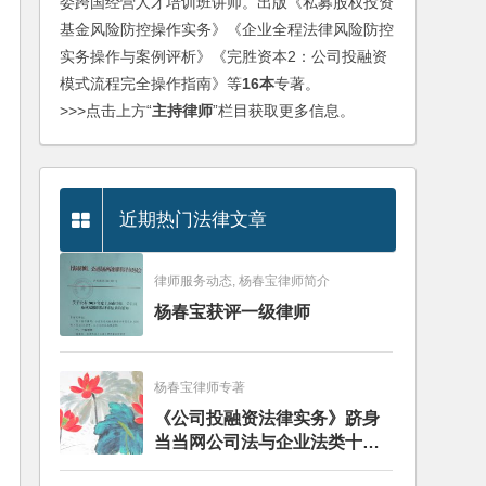
委跨国经营人才培训班讲师。出版《私募股权投资
基金风险防控操作实务》《企业全程法律风险防控
实务操作与案例评析》《完胜资本2：公司投融资
模式流程完全操作指南》等
16本
专著。
>>>点击上方“
主持律师
”栏目获取更多信息。
近期热门法律文章
律师服务动态, 杨春宝律师简介
杨春宝获评一级律师
杨春宝律师专著
《公司投融资法律实务》跻身
当当网公司法与企业法类十大
畅销图书榜