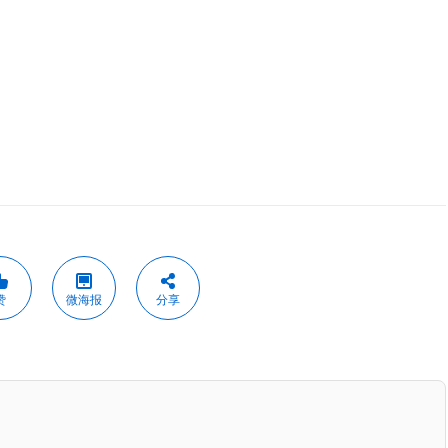
赞
微海报
分享