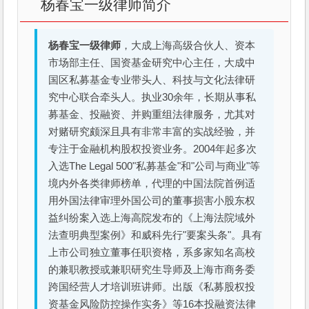
杨春宝一级律师简介
杨春宝一级律师
，大成上海高级合伙人、资本
市场部主任、国资基金研究中心主任，大成中
国区私募基金专业带头人、科技与文化法律研
究中心联合牵头人。执业30余年，长期从事私
募基金、投融资、并购重组法律服务，尤其对
对赌研究颇深且具有非常丰富的实战经验，并
专注于金融机构股权投资业务。2004年起多次
入选The Legal 500"私募基金"和"公司与商业"等
境内外各类律师榜单，代理的中国法院首例适
用外国法律审理外国公司的董事损害小股东权
益纠纷案入选上海高院发布的《上海法院域外
法查明典型案例》和威科先行"要案头条"。具有
上市公司独立董事任职资格，系多家知名高校
的兼职教授或兼职研究生导师及上海市商务委
跨国经营人才培训班讲师。出版《私募股权投
资基金风险防控操作实务》等16本投融资法律