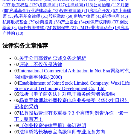
(133)
股东权益
(129)
并购律师
(127)
法律顾问
(113)
公司治理
(112)
对赌
(80)
私募基金行业法律动态
(73)
投融资律师
(71)
房地产开发
(62)
上海律
师
(55)
私募基金律师
(51)
股权激励
(50)
房地产律师
(43)
跨境电商
(43)
私募股权基金
(39)
外商投资
(38)
产业基金
(34)
知识产权律师
(33)
创投
基金
(32)
海外投资并购
(24)
数据保护
(21)
TMT行业法律动态
(19)
房地
产并购
(18)
法律实务文章推荐
01
关于公司高管的忠诚义务之解析
02
评论：不仅仅是法律
03
International Commercial Arbitration in Net Era(网络时代
的国际商事仲裁)(2000)
04
Establishment of Joint Stock Limited Company: Wuxi Life
Science and Technology Development Co., Ltd.
05
浅析《电子商务法》对电子商务经营者的影响
06
杨春宝律师就外商投资电信业务接受《华尔街日报》
记者的采访
07
私募投后管理有多重要？3 个离谱判例告诉你：懒一
下，赔百万！
08
《创业投资法律手册》修订说明
09
法律桥站长杨春宝高级律师专业服务方向