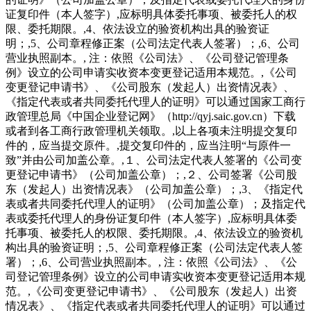
证复印件（本人签字）,应标明具体委托事项、被委托人的权
限、委托期限。,4、依法设立的验资机构出具的验资证
明；,5、公司章程修正案（公司法定代表人签署）；,6、公司
营业执照副本。, 注：依照《公司法》、《公司登记管理条
例》设立的公司申请实收资本变更登记适用本规范。,《公司
变更登记申请书》、《公司股东（发起人）出资情况表》、
《指定代表或者共同委托代理人的证明》可以通过国家工商行
政管理总局《中国企业登记网》（http://qyj.saic.gov.cn）下载
或者到各工商行政管理机关领取。,以上各项未注明提交复印
件的，应当提交原件。,提交复印件的，应当注明“与原件一
致”并由公司加盖公章。,１、公司法定代表人签署的《公司变
更登记申请书》（公司加盖公章）；,２、公司签署《公司股
东（发起人）出资情况表》（公司加盖公章）；,3、《指定代
表或者共同委托代理人的证明》（公司加盖公章）；及指定代
表或委托代理人的身份证复印件（本人签字）,应标明具体委
托事项、被委托人的权限、委托期限。,4、依法设立的验资机
构出具的验资证明；,5、公司章程修正案（公司法定代表人签
署）；,6、公司营业执照副本。, 注：依照《公司法》、《公
司登记管理条例》设立的公司申请实收资本变更登记适用本规
范。,《公司变更登记申请书》、《公司股东（发起人）出资
情况表》、《指定代表或者共同委托代理人的证明》可以通过