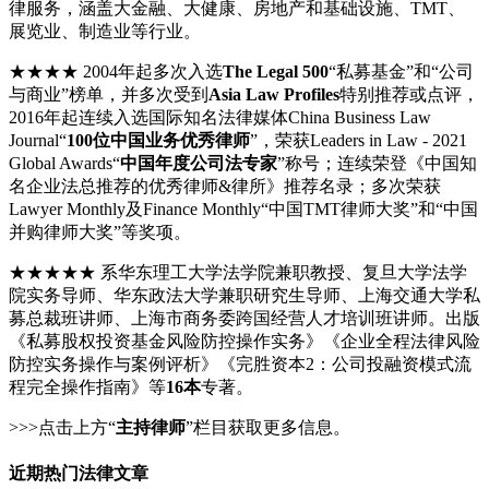
律服务，涵盖大金融、大健康、房地产和基础设施、TMT、
展览业、制造业等行业。
★★★★ 2004年起多次入选
The Legal 500
“私募基金”和“公司
与商业”榜单，并多次受到
Asia Law Profiles
特别推荐或点评，
2016年起连续入选国际知名法律媒体China Business Law
Journal“
100位中国业务优秀律师
”，荣获Leaders in Law - 2021
Global Awards“
中国年度公司法专家
”称号；连续荣登《中国知
名企业法总推荐的优秀律师&律所》推荐名录；多次荣获
Lawyer Monthly及Finance Monthly“中国TMT律师大奖”和“中国
并购律师大奖”等奖项。
★★★★★ 系华东理工大学法学院兼职教授、复旦大学法学
院实务导师、华东政法大学兼职研究生导师、上海交通大学私
募总裁班讲师、上海市商务委跨国经营人才培训班讲师。出版
《私募股权投资基金风险防控操作实务》《企业全程法律风险
防控实务操作与案例评析》《完胜资本2：公司投融资模式流
程完全操作指南》等
16本
专著。
>>>点击上方“
主持律师
”栏目获取更多信息。
近期热门法律文章