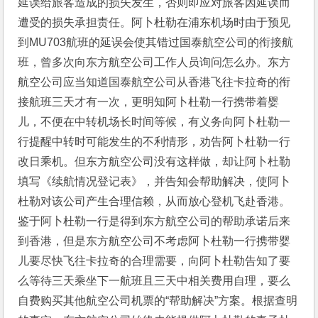
延误给旅客造成的损失发生，否则即应对旅客因延误而
遭受的损失承担责任。阿卜杜勒在浦东机场时由于预见
到MU703航班的延误会使其错过国泰航空公司的衔接航
班，曾多次向东方航空公司工作人员询问怎么办。东方
航空公司应当知道国泰航空公司从香港飞往卡拉奇的衔
接航班三天才有一次，更明知阿卜杜勒一行携带着婴
儿，不便在中转机场长时间等候，有义务向阿卜杜勒一
行提醒中转时可能发生的不利情形，劝告阿卜杜勒一行
改日乘机。但东方航空公司没有这样做，却让阿卜杜勒
填写《续航情况登记表》，并告知会帮助解决，使阿卜
杜勒对该公司产生合理信赖，从而放心登机飞赴香港。
鉴于阿卜杜勒一行是得到东方航空公司的帮助承诺后来
到香港，但是东方航空公司不考虑阿卜杜勒一行携带婴
儿要尽快飞往卡拉奇的合理需要，向阿卜杜勒告知了要
么等待三天乘坐下一航班且三天中相关费用自理，要么
自费购买其他航空公司机票的“帮助解决”方案。根据查明