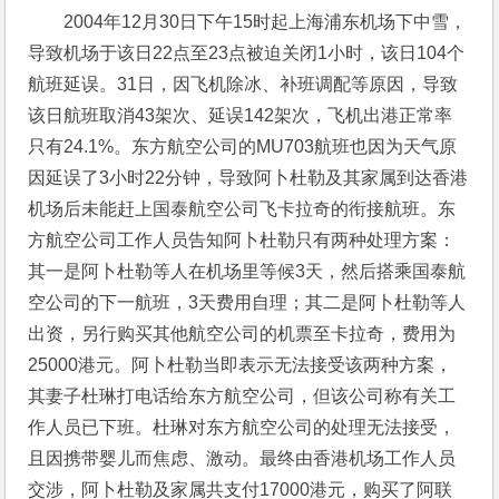
2004年12月30日下午15时起上海浦东机场下中雪，
导致机场于该日22点至23点被迫关闭1小时，该日104个
航班延误。31日，因飞机除冰、补班调配等原因，导致
该日航班取消43架次、延误142架次，飞机出港正常率
只有24.1%。东方航空公司的MU703航班也因为天气原
因延误了3小时22分钟，导致阿卜杜勒及其家属到达香港
机场后未能赶上国泰航空公司飞卡拉奇的衔接航班。东
方航空公司工作人员告知阿卜杜勒只有两种处理方案：
其一是阿卜杜勒等人在机场里等候3天，然后搭乘国泰航
空公司的下一航班，3天费用自理；其二是阿卜杜勒等人
出资，另行购买其他航空公司的机票至卡拉奇，费用为
25000港元。阿卜杜勒当即表示无法接受该两种方案，
其妻子杜琳打电话给东方航空公司，但该公司称有关工
作人员已下班。杜琳对东方航空公司的处理无法接受，
且因携带婴儿而焦虑、激动。最终由香港机场工作人员
交涉，阿卜杜勒及家属共支付17000港元，购买了阿联