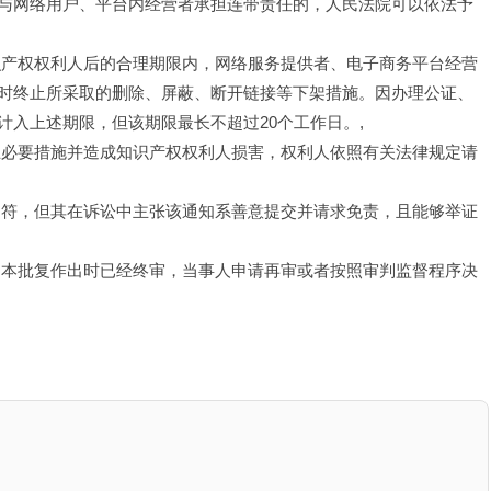
与网络用户、平台内经营者承担连带责任的，人民法院可以依法予
识产权权利人后的合理期限内，网络服务提供者、电子商务平台经营
时终止所采取的删除、屏蔽、断开链接等下架措施。因办理公证、
入上述期限，但该期限最长不超过20个工作日。,
止必要措施并造成知识产权权利人损害，权利人依照有关法律规定请
不符，但其在诉讼中主张该通知系善意提交并请求免责，且能够举证
；本批复作出时已经终审，当事人申请再审或者按照审判监督程序决