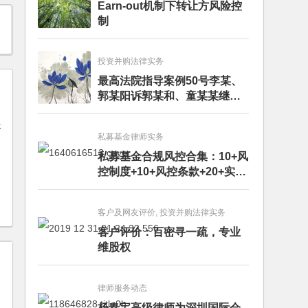
Earn-out机制下转让方风险控
制
投资并购法律实务
最高法院指导案例50号李某、
郭某阳诉郭某和、童某某继承
纠纷案
服
私募基金律师实务
私募基金合规风控合集：10+风
控制度+10+风控条款+20+实务
文章+每月动态
客户及网友评价, 投资并购法律实务
客户评价：百密寻一疏，专业
维股权
律师服务动态
杨春宝高级律师为深圳国际会