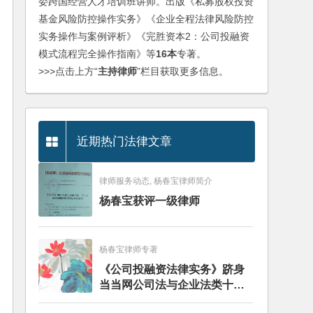
委跨国经营人才培训班讲师。出版《私募股权投资
基金风险防控操作实务》《企业全程法律风险防控
实务操作与案例评析》《完胜资本2：公司投融资
模式流程完全操作指南》等
16本
专著。
>>>点击上方“
主持律师
”栏目获取更多信息。
近期热门法律文章
律师服务动态, 杨春宝律师简介
杨春宝获评一级律师
杨春宝律师专著
《公司投融资法律实务》跻身
当当网公司法与企业法类十大
畅销图书榜