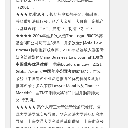
法学硕士（2001）、华东政法大学法律硕士
（2001）。
★★★ 执业30年，长期从事私募基金、投融资、
并购重组法律服务，涵盖大金融、大健康、房地产
和基础设施、TMT、展览业、制造业等行业。
★★★★ 2004年起多次入选
The Legal 500
“私募
基金”和“公司与商业”榜单，并多次受到
Asia Law
Profiles
特别推荐或点评，2016年起连续入选国际
知名法律媒体China Business Law Journal“
100位
中国业务优秀律师
”，荣获Leaders in Law - 2021
Global Awards“
中国年度公司法专家
”称号；连续
荣登《中国知名企业法总推荐的优秀律师&律所》
推荐名录；多次荣获Lawyer Monthly及Finance
Monthly“中国TMT律师大奖”和“中国并购律师大
奖”等奖项。
★★★★★ 系华东理工大学法学院兼职教授、复
旦大学法学院实务导师、华东政法大学兼职研究生
导师、上海交通大学私募总裁班讲师、上海市商务