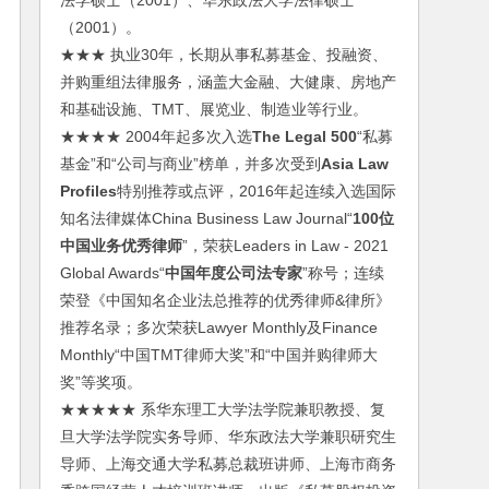
法学硕士（2001）、华东政法大学法律硕士
（2001）。
★★★ 执业30年，长期从事私募基金、投融资、
并购重组法律服务，涵盖大金融、大健康、房地产
和基础设施、TMT、展览业、制造业等行业。
★★★★ 2004年起多次入选
The Legal 500
“私募
基金”和“公司与商业”榜单，并多次受到
Asia Law
Profiles
特别推荐或点评，2016年起连续入选国际
知名法律媒体China Business Law Journal“
100位
中国业务优秀律师
”，荣获Leaders in Law - 2021
Global Awards“
中国年度公司法专家
”称号；连续
荣登《中国知名企业法总推荐的优秀律师&律所》
推荐名录；多次荣获Lawyer Monthly及Finance
Monthly“中国TMT律师大奖”和“中国并购律师大
奖”等奖项。
★★★★★ 系华东理工大学法学院兼职教授、复
旦大学法学院实务导师、华东政法大学兼职研究生
导师、上海交通大学私募总裁班讲师、上海市商务