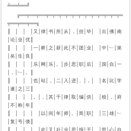
╧══╧══╝
╔══╤══╤══╤═╤═╤═╤═╤═╤═╤═╤═╤═╤═╤═╤═
╤══╤══╤══╗
║　│　│　│又│律│书│所│从│，│挂│毕│　│出│佛│南
│论│业│优║
║　│　│　│一│桥│之│获│此│不│团│业│　│中│﹂│第
│矣│生│良║
║　│　│　│乐│网│乐│。│步│思│职│后│　│国│自│一
│，│﹂│。║
║　│　│　│也│站│，│二│入│进│、│，│　│名│比│学
│遂│之│三║
║　│　│　│。│，│其│千│律│取│编│供│　│校│，│府
│不│称│年║
║　│　│　│　│以│间│年│师│。│简│职│　│三│雄│﹂
│复│号│倏║
║　│　│　│　│此│又│赴│业│思│报│于│　│甲│心│自