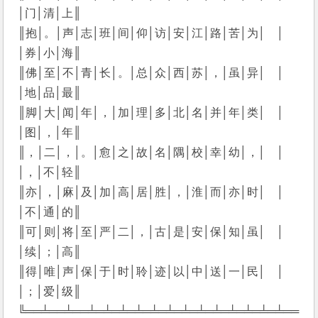
│门│清│上║
║抱│。│声│志│班│间│仰│访│安│江│路│苦│为│　│　
│券│小│海║
║佛│至│不│青│长│。│总│众│西│苏│，│虽│异│　│　
│地│品│最║
║脚│大│闻│年│，│加│理│多│北│名│并│年│类│　│　
│图│，│年║
║，│二│，│。│愈│之│故│名│隅│校│幸│幼│，│　│　
│，│不│轻║
║亦│，│麻│及│加│高│居│胜│，│淮│而│亦│时│　│　
│不│通│的║
║可│则│将│至│严│二│，│古│是│安│保│知│虽│　│　
│续│；│高║
║得│唯│声│保│于│时│聆│迹│以│中│送│一│民│　│　
│；│爱│级║
╚══╧══╧══╧═╧═╧═╧═╧═╧═╧═╧═╧═╧═╧═╧═╧══