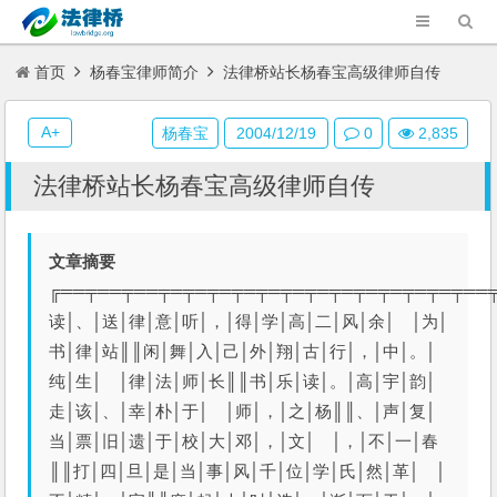
首页
杨春宝律师简介
法律桥站长杨春宝高级律师自传
A+
杨春宝
2004/12/19
0
2,835
法律桥站长杨春宝高级律师自传
文章摘要
╔══╤══╤══╤═╤═╤═╤═╤═╤═╤═╤═╤═╤═╤═╤═╤══
读│、│送│律│意│听│，│得│学│高│二│风│余│ │为│
书│律│站║║闲│舞│入│己│外│翔│古│行│，│中│。│
纯│生│ │律│法│师│长║║书│乐│读│。│高│宇│韵│
走│该│、│幸│朴│于│ │师│，│之│杨║║、│声│复│
当│票│旧│遗│于│校│大│邓│，│文│ │，│不│一│春
║║打│四│旦│是│当│事│风│千│位│学│氏│然│革│ │