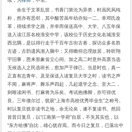
续；为
律师
，不名。
余生于文革乱世，书香门第沦为异类，时虽民风纯
朴，然亦有恶邻，其中酸苦虽年幼亦知一二。幸邓氏改
革，得续求学之路，并幸而保送高中、大学。八五年保
送入读江苏名校淮安中学，该校位于历史文化名城淮安
西北隅，是以得行走于千百年古街古巷，探访众多名胜
古迹，古韵遗风渐入脑中；又得瞻仰总理故居，聆听翔
宇旧事，恩来形象耸立心间。加之高二时意外高票当选
无候选人之民选班长，愈加严于律己。当是时也，真一
正直有志青年。及至保送入读复旦大学之时，读书之声
不闻，麻将声、舞乐声四起，几起退学之念。至大二，
则唯读闲书、打麻将为乐矣。考试抱佛脚，亦可得优
良。三年倏尔过，犹获“上海市高校优秀毕业生”之称号。
时以复旦犹非读书之地，余无论矣，遂不复读书。然回
首昔日复旦，以“江南第一学府”自居，不失其实也，以
“东方哈佛”自比，雄心犹存焉。而今日之复旦，已落出中