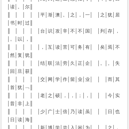
│读│。│尔║
║　│　│　│　│平│渐│澳│。│之│，│一│　│之│犹│居
│书│时│过║
║　│　│　│　│台│识│攻│辛│不│不│国│　│列│存│，
│。│以│，║
║　│　│　│　│，│互│读│苦│可│务│有│　│矣│焉│不
│然│复│犹║
║　│　│　│　│结│联│法│劳│久│正│企│　│。│。│失
│回│旦│获║
║　│　│　│　│交│网│学│作│留│业│业│　│　│而│其
│首│犹│﹁║
║　│　│　│　│老│之│硕│，│，│；│，│　│　│今│实
│昔│非│上║
║　│　│　│　│少│广│士│倍│乃│读│虽│　│　│日│也
│日│读│海║
║　│　│　│　│新│博│学│尝│入│闲│为│　│　│之│，