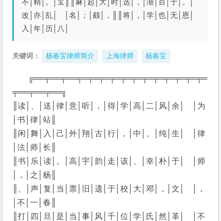
不│精│。│宝║║麻│起│大│时│选│，│渐│百│于│。│
改│亦│乱│ │名│；│颇│，║║将│，│学│也│无│恩│
入│年│历│八│
关键词：
杨春宝律师简介
上海律师
杨春宝
╔══╤══╤══╤═╤═╤═╤═╤═╤═╤═╤═╤═╤═╤═╤═
╤══╤══╤══╗
║读│、│送│律│意│听│，│得│学│高│二│风│余│　│为
│书│律│站║
║闲│舞│入│己│外│翔│古│行│，│中│。│纯│生│　│律
│法│师│长║
║书│乐│读│。│高│宇│韵│走│该│、│幸│朴│于│　│师
│，│之│杨║
║、│声│复│当│票│旧│遗│于│校│大│邓│，│文│　│，
│不│一│春║
║打│四│旦│是│当│事│风│千│位│学│氏│然│革│　│不