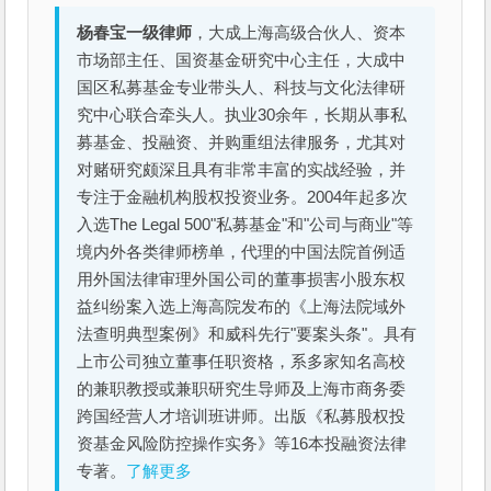
杨春宝一级律师
，大成上海高级合伙人、资本
市场部主任、国资基金研究中心主任，大成中
国区私募基金专业带头人、科技与文化法律研
究中心联合牵头人。执业30余年，长期从事私
募基金、投融资、并购重组法律服务，尤其对
对赌研究颇深且具有非常丰富的实战经验，并
专注于金融机构股权投资业务。2004年起多次
入选The Legal 500"私募基金"和"公司与商业"等
境内外各类律师榜单，代理的中国法院首例适
用外国法律审理外国公司的董事损害小股东权
益纠纷案入选上海高院发布的《上海法院域外
法查明典型案例》和威科先行"要案头条"。具有
上市公司独立董事任职资格，系多家知名高校
的兼职教授或兼职研究生导师及上海市商务委
跨国经营人才培训班讲师。出版《私募股权投
资基金风险防控操作实务》等16本投融资法律
专著。
了解更多