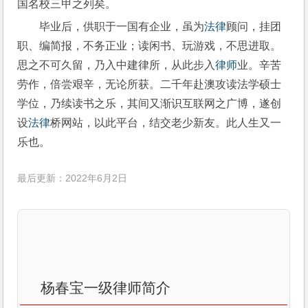
国名校三甲之列矣。
毕业后，供职于一国有企业，虽为
法律
顾问，挂团
职、编简报，不务正业；读闲书、玩游戏，不思进取。
思之不可久留，乃入中建律所，从此步入
律师
业。辛苦
劳作，倍尝艰辛，无论所获。二千年赴澳攻读法学硕士
学位，乃续读书之乐，其间又渐识互联网之广博，遂创
设
法律
桥网站，以此平台，结交老少新友。此人生又一
乐也。
最后更新：2022年6月2日
杨春宝一级律师简介