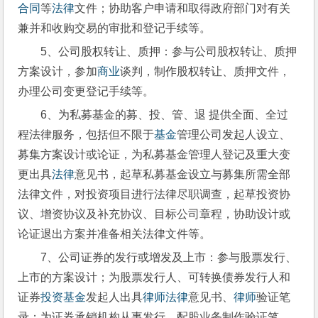
合同
等
法律
文件；协助客户申请和取得政府部门对有关
兼并和收购交易的审批和登记手续等。
5、公司股权转让、质押：参与公司股权转让、质押
方案设计，参加
商业
谈判，制作股权转让、质押文件，
办理公司变更登记手续等。
6、为私募基金的募、投、管、退 提供全面、全过
程法律服务，包括但不限于
基金
管理公司发起人设立、
募集方案设计或论证，为私募基金管理人登记及重大变
更出具
法律
意见书，起草私募基金设立与募集所需全部
法律文件，对投资项目进行法律尽职调查，起草投资协
议、增资协议及补充协议、目标公司章程，协助设计或
论证退出方案并准备相关法律文件等。
7、公司证券的发行或增发及上市：参与股票发行、
上市的方案设计；为股票发行人、可转换债券发行人和
证券
投资
基金
发起人出具
律师
法律
意见书、
律师
验证笔
录；为证券承销机构从事发行、配股业务制作验证笔