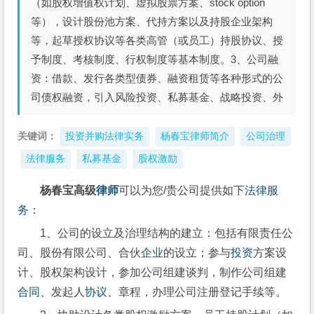
（如股权增值权计划、虚拟股票方案、stock option
等），设计股份池方案、代持方案以及持股企业架构
等，起草授权协议等各类高管（或员工）持股协议、授
予制度、考核制度、行权制度等基本制度。3、公司融
资：借款、发行各类型债券、融资租赁等各种形式的公
司债权融资，引入风险投资、私募基金、战略投资、外
关键词：
投资并购法律实务
杨春宝律师简介
公司治理
法律服务
私募基金
股权激励
杨春宝高级
律师
可以为您/贵公司提供如下
法律
服
务
：
1、公司的设立及治理结构的建立：包括有限责任公
司、股份有限公司、合伙
企业
的设立；参与
投资
方案设
计、股权架构设计，参加公司组建谈判，制作公司组建
合同
、发起人
协议
、章程，办理公司注册登记手续等。