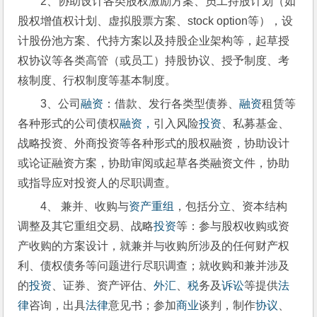
2、协助设计各类股权激励方案、员工持股计划（如
股权增值权计划、虚拟股票方案、stock option等），设
计股份池方案、代持方案以及持股企业架构等，起草授
权协议等各类高管（或员工）持股协议、授予制度、考
核制度、行权制度等基本制度。
3、公司
融资
：借款、发行各类型债券、
融资
租赁等
各种形式的公司债权
融资，
引入风险
投资
、私募基金、
战略投资、外商投资等各种形式的股权融资，协助设计
或论证融资方案，协助审阅或起草各类融资文件，协助
或指导应对投资人的尽职调查。
4、 兼并、收购与
资产重组
，包括分立、资本结构
调整及其它重组交易、战略
投资
等：参与股权收购或资
产收购的方案设计，就兼并与收购所涉及的任何财产权
利、债权债务等问题进行尽职调查；就收购和兼并涉及
的
投资
、证券、资产评估、
外汇
、
税
务及
诉讼
等提供
法
律
咨询，出具
法律
意见书；参加
商业
谈判，制作
协议
、