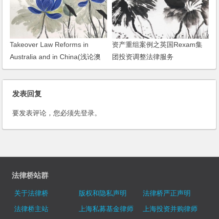
Takeover Law Reforms in
资产重组案例之英国Rexam集
Australia and in China(浅论澳
团投资调整法律服务
中公司收购法律改革，2000)
发表回复
要发表评论，您必须先
登录
。
法律桥站群
关于法律桥
版权和隐私声明
法律桥严正声明
法律桥主站
上海私募基金律师
上海投资并购律师