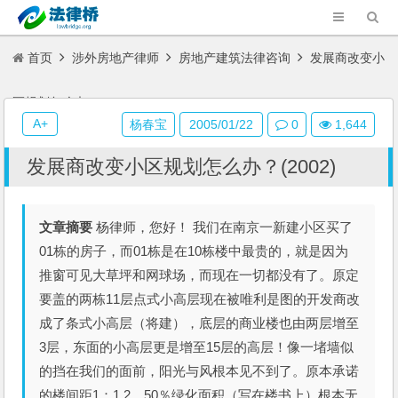
首页
涉外房地产律师
房地产建筑法律咨询
发展商改变小
区规划怎么办？(2002)
A+
杨春宝
2005/01/22
0
1,644
发展商改变小区规划怎么办？(2002)
文章摘要
杨律师，您好！ 我们在南京一新建小区买了
01栋的房子，而01栋是在10栋楼中最贵的，就是因为
推窗可见大草坪和网球场，而现在一切都没有了。原定
要盖的两栋11层点式小高层现在被唯利是图的开发商改
成了条式小高层（将建），底层的商业楼也由两层增至
3层，东面的小高层更是增至15层的高层！像一堵墙似
的挡在我们的面前，阳光与风根本见不到了。原本承诺
的楼间距1：1.2，50％绿化面积（写在楼书上）根本无