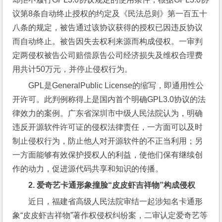
议第8条自动终止授权的约定及《民法总则》第一百五十
八条的规定，被告通过该协议获得的授权已因违反协议
而自动终止。被告因失去权利来源而构成侵权。一审判
定两侵权被告公司赔偿原告公司经济损失及维权合理费
用共计50万元，并停止侵权行为。
GPL是GeneralPublic License的缩写，即通用性公
开许可。此判例称得上是国内首个明确GPL3.0协议的法
律效力的案例。广东省深圳市中级人民法院认为，明确
违反开源软件许可证的侵权法律责任，一方面可以及时
制止侵权行为，防止他人对开源软件的不正当利用；另
一方面能够有效保护授权人的利益，使他们保有继续创
作的动力，促进源代码共享和知识的传播。
2. 
爱奇艺卡通形象撞脸“皮皮虾吉祥物”构成侵权
近日，福建省高级人民法院审结一起涉知名卡通形
象“皮皮虾吉祥物”著作权侵权纠纷案，二审认定爱奇艺等