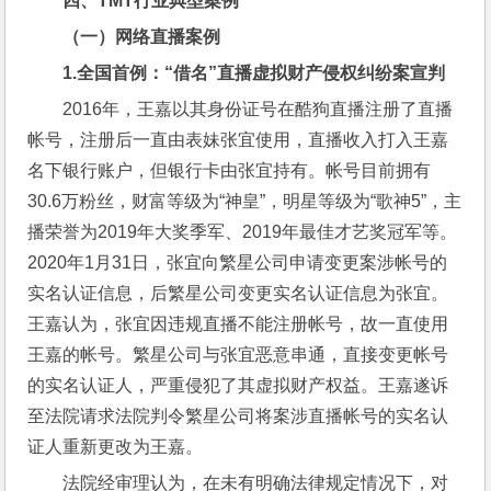
四、
TMT
行业典型案例
（一）网络直播案例
1.
全国首例：“借名”直播虚拟财产侵权纠纷案宣判
2016年，王嘉以其身份证号在酷狗直播注册了直播
帐号，注册后一直由表妹张宜使用，直播收入打入王嘉
名下银行账户，但银行卡由张宜持有。帐号目前拥有
30.6万粉丝，财富等级为“神皇”，明星等级为“歌神5”，主
播荣誉为2019年大奖季军、2019年最佳才艺奖冠军等。
2020年1月31日，张宜向繁星公司申请变更案涉帐号的
实名认证信息，后繁星公司变更实名认证信息为张宜。
王嘉认为，张宜因违规直播不能注册帐号，故一直使用
王嘉的帐号。繁星公司与张宜恶意串通，直接变更帐号
的实名认证人，严重侵犯了其虚拟财产权益。王嘉遂诉
至法院请求法院判令繁星公司将案涉直播帐号的实名认
证人重新更改为王嘉。
法院经审理认为，在未有明确法律规定情况下，对