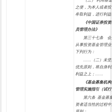
（三） 
利用基
之便，为本人或者投
牟取利益，进行利益
《中国证券投资
员管理办法》
第三十七条　会
从事投资基金管理业
下列行为：
……（二）未坚
优先原则，将自身利
利益之上；……
《基金募集机构
管理实施指引（试行
第六条  基金
资者适当性的过程中
原则：