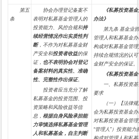
第五
协会办理登记备案不
《私募投资基金
条
表明对私募基金管理人的
办法》
投资能力、风控合规和
持
第九条 基金业
续经营情况作出实质性判
管理人和私募基金办
断
，不作为对私募基金财
构成对私募基金管理
产安全和
投资者收益
的保
持续合规情况的认可
证，
也不表明协会对登记
金财产安全的保证。
备案材料的真实性、准确
《私募投资基金
性、完整性作出保证
。
一、私募投资基
投资者应当充分了解
要求
私募基金的投资范围、投
（一）【法律规
资策略和风险收益等信
会为私募投资基金办
息，
根据自身风险承担能
对私募投资基金管理
力审慎选择私募基金管理
“管理人”）投资能力
人和私募基金，自主判断
构成对管理人和私募