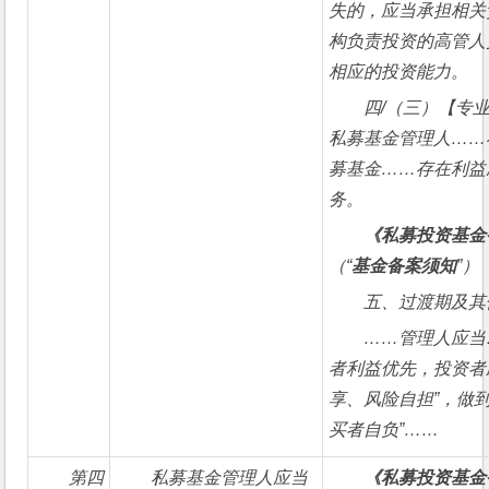
失的，应当承担相关
构负责投资的高管人
相应的投资能力。
四/（三）【专
私募基金管理人……
募基金……存在利益
务。
《私募投资基金
（“
基金备案须知
”）
五、过渡期及其
……
管理人应当
者利益优先，投资者
享、风险自担”，做到
买者自负”……
第四
私募基金管理人应当
《私募投资基金