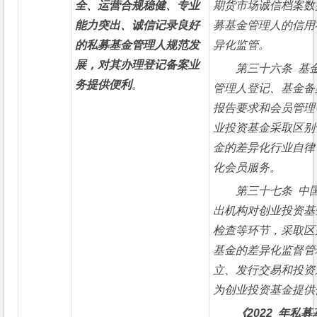
全、运营合规稳健、专业
期货市场诚信档案数
能力突出、诚信记录良好
募基金管理人的信用
的私募基金管理人规范发
异化监管。
展，对其办理登记备案业
第三十六条  
务提供便利
。
管理人登记、基金备
报告要求和会员管理
业投资基金采取区别
金的差异化行业自律
化会员服务。
第三十七条  
出机构对创业投资基
检查等环节，采取区
基金的差异化监督管
立、发行交易和投资
为创业投资基金提供
《
2022  
年私募