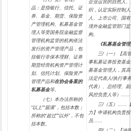
企业运营的自然人、
品：是指银行、信托、证
织，认定实际控制人
券、基金、期货、保险资
人、上市公司、国有
产管理机构、私募基金管
境外金融监管部门监
理人等受国务院金融监督
构。
管理机构监管的机构依法
《私募基金管理
发行的资产管理产品，包
三/（一）【高
括银行非保本理财、证券
事私募证券投资基金
期货经营机构资产管理计
募基金管理人，其高
划、信托计划、保险资产
法定代表人/执行事
管理产品和
在协会备案的
代表）、总经理、副
私募基金
等。
风控负责人等）……
（七）本办法所称的
三/（五）……
“以上”“届满”，包括本数；
力】申请机构负责投
所称的“超过”“以外”，不包
员……
括本数。 
四/（二）【冲