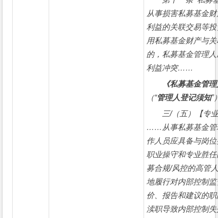
从事损害私募基金财
利益的关联交易等投
用私募基金财产与关
的，私募基金管理人
利益冲突……
《私募基金管理
（“
管理人登记须知
”
三/（五）【专
……从事私募基金管
作人员应具备与岗位
职业操守和专业胜任
募合规/风控的高管
地履行对内部控制监
价、报告和建议的职
渎职导致内部控制失