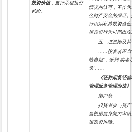
投资价值
，自行承担投资
情况的认可，不作为
风险。
金财产安全的保证。
行识别私募投资基金
担投资行为可能出现
五、过渡期及其
……
投资者应当
险自担”，做到“卖者
负”……
《证券期货经营
管理业务管理办法》
第四条 ……
投资者参与资产
当根据自身能力审慎
担投资风险。