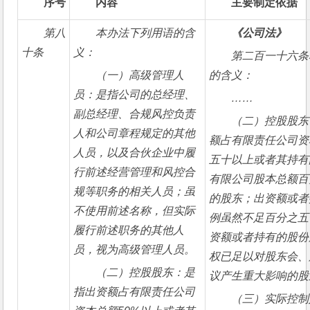
序号
内容
主要制定依据
第八
本办法下列用语的含
《公司法》
十条
义：
第二百一十六条
（一）高级管理人
的含义：
员：是指公司的总经理、
……
副总经理、合规风控负责
（二）控股股东
人和公司章程规定的其他
额占有限责任公司资
人员，以及合伙企业中履
五十以上或者其持有
行前述经营管理和风控合
有限公司股本总额百
规等职务的相关人员；虽
的股东；出资额或者
不使用前述名称，但实际
例虽然不足百分之五
履行前述职务的其他人
资额或者持有的股份
员，视为高级管理人员。
权已足以对股东会、
（二）控股股东：是
议产生重大影响的股
指出资额占有限责任公司
（三）实际控制