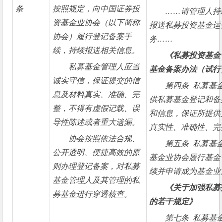
条
按照规定，向中国证券投
……
请管理人持
资基金业协会（以下简称
报送私募投资基金运
协会）履行登记备案手
务……
续，持续报送相关信息。
《私募投资基金
私募基金管理人应当
基金备案办法（试行
诚实守信，保证提交的信
第四条  私募
息及材料真实、准确、完
供私募基金登记和备
整，不得有虚假记载、误
和信息，保证所提供
导性陈述或者重大遗漏。
真实性、准确性、完
协会按照依法合规、
第五条  私募
公开透明、便捷高效的原
基金业协会履行基金
则办理登记备案，对私募
续并申请成为基金业
基金管理人及其管理的私
《关于加强私募
募基金进行穿透核查。
的若干规定》
第七条  私募