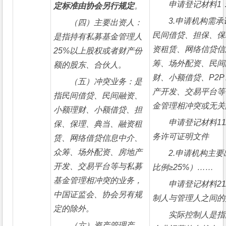
申请登记材料1
定标准由协会另行规定
。
3.
申请机构需承
（四）主要出资人：
民间借贷、担保、保
是指持有私募基金管理人
资租赁、网络信贷信
25%以上股权或者财产份
筹、场外配资、民间
额的股东、合伙人。
财、小额借贷、P2P
（五）冲突业务：是
产开发、交易平台等
指民间借贷、民间融资、
金管理相冲突或无关
小额理财、小额借贷、担
申请登记材料11
保、保理、典当、融资租
务许可证明文件
赁、网络借贷信息中介、
众筹、场外配资、房地产
2.
申请机构主要
开发、交易平台等与私募
比例≥25%）……
基金管理相冲突的业务，
申请登记材料21
中国证监会、协会另有规
制人与管理人之间的
定的除外。 
实际控制人是指
（六）资产管理产