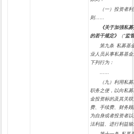
（一）投资者利
则……
《关于加强私募
的若干规定》
（“
监
第九条  私募
业人员从事私募基金
下列行为：
……
（九）利用私募
职务之便，以向私募
金投资标的及其关联
费、手续费、财务顾
为自身或者投资者以
法利益、进行利益输
第十一条  私