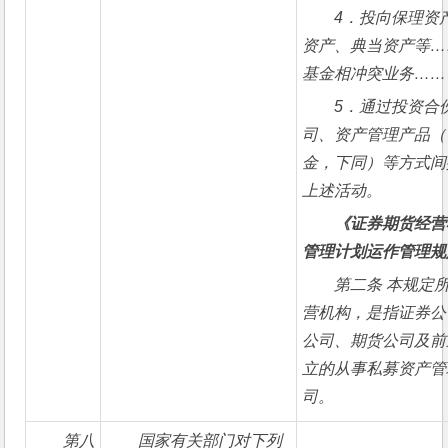
4
．投向保理资
资产、典当资产等…
基金相冲突业务……
5
．通过投资合
司、资产管理产品（
金，下同）等方式间
上述活动。
《证券期货经营
管理计划运作管理规
第二条 
本规定
营机构，是指证券公
公司、期货公司及前
立的从事私募资产管
司。
第八
国家有关部门对下列