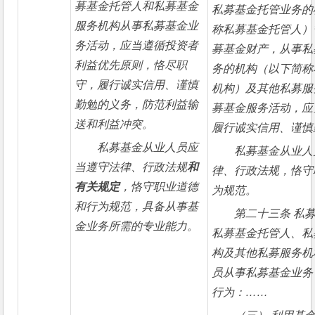
募基金托管人和私募基金
私募基金托管业务的
服务机构从事私募基金业
称私募基金托管人）
务活动，应当遵循投资者
募基金财产，从事私
利益优先原则，恪尽职
务的机构（以下简称
守，履行诚实信用、谨慎
机构）及其他私募服
勤勉的义务，防范利益输
募基金服务活动，应
送和利益冲突。
履行诚实信用、谨慎
私募基金从业人员应
私募基金从业人
当遵守法律、行政法规
和
律、行政法规，恪守
有关规定
，恪守职业道德
为规范。
和行为规范，具备从事基
第二十三条
私
金业务所需的专业能力。
私募基金托管人、私
构及其他私募服务机
员从事私募基金业务
行为：……