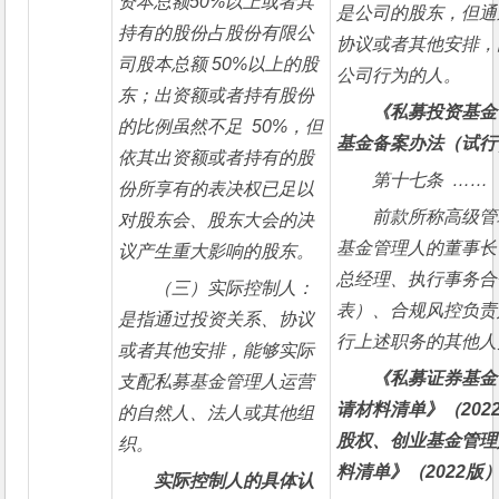
资本总额50%以上或者其
是公司的股东，但通
持有的股份占股份有限公
协议或者其他安排，
司股本总额 50%以上的股
公司行为的人。
东；出资额或者持有股份
《私募投资基金
的比例虽然不足  50%，但
基金备案办法（试行
依其出资额或者持有的股
第十七条  ……
份所享有的表决权已足以
前款所称高级管
对股东会、股东大会的决
基金管理人的董事长
议产生重大影响的股东。
总经理、执行事务合
（三）实际控制人：
表）、合规风控负责
是指通过投资关系、协议
行上述职务的其他人
或者其他安排，能够实际
《私募证券基金
支配私募基金管理人运营
请材料清单》（202
的自然人、法人或其他组
股权、创业基金管理
织。 
料清单》（2022版
实际控制人的具体认