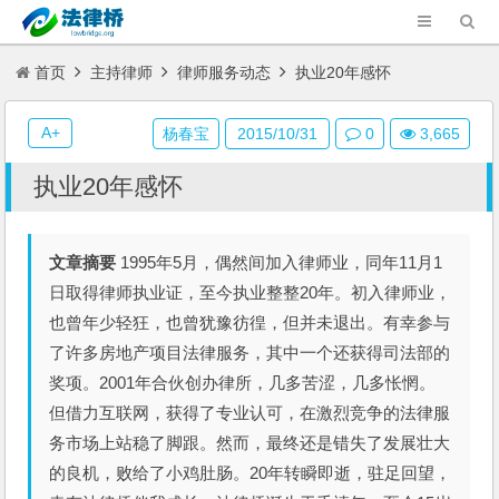
首页
主持律师
律师服务动态
执业20年感怀
A+
杨春宝
2015/10/31
0
3,665
执业20年感怀
文章摘要
1995年5月，偶然间加入律师业，同年11月1
日取得律师执业证，至今执业整整20年。初入律师业，
也曾年少轻狂，也曾犹豫彷徨，但并未退出。有幸参与
了许多房地产项目法律服务，其中一个还获得司法部的
奖项。2001年合伙创办律所，几多苦涩，几多怅惘。
但借力互联网，获得了专业认可，在激烈竞争的法律服
务市场上站稳了脚跟。然而，最终还是错失了发展壮大
的良机，败给了小鸡肚肠。20年转瞬即逝，驻足回望，