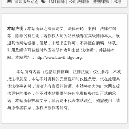
律师服务动态
TMT律师
|
公司法律师
|
并购律师
|
房地
产律师
|
杨春宝
|
案例
|
法律服务
|
法律桥
|
知识产权律师
|
私
募基金律师
本站声明：
本站所载之法律论文、法律评论、案例、法律咨询
等，除非另有注明，著作权人均为站长杨春宝高级律师本人。欢
迎其他网站链接，但是，未经书面许可，不得擅自摘编、转载。
引用及经许可转载时均应注明作者和出处"法律桥"，并链接本
站。本站网址：http://www.LawBridge.org。
本站所有内容（包括法律咨询、法律法规）仅供参考，不构
成法律意见，本站不对资料的完整性和时效性负责。您在处理具
体法律事务时，请洽询有资质的律师。本站将努力为广大网友提
供更好的服务，但不对本站提供的任何免费服务作出正式的承
诺。本站所载投稿文章，其言论不代表本站观点，如需使用，请
与原作者联系，版权归原作者所有。