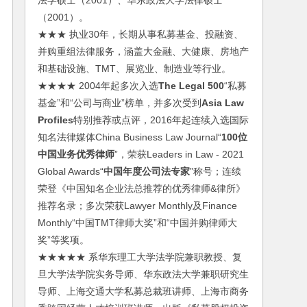
法学硕士（2001）、华东政法大学法律硕士
（2001）。
★★★ 执业30年，长期从事私募基金、投融资、
并购重组法律服务，涵盖大金融、大健康、房地产
和基础设施、TMT、展览业、制造业等行业。
★★★★ 2004年起多次入选
The Legal 500
“私募
基金”和“公司与商业”榜单，并多次受到
Asia Law
Profiles
特别推荐或点评，2016年起连续入选国际
知名法律媒体China Business Law Journal“
100位
中国业务优秀律师
”，荣获Leaders in Law - 2021
Global Awards“
中国年度公司法专家
”称号；连续
荣登《中国知名企业法总推荐的优秀律师&律所》
推荐名录；多次荣获Lawyer Monthly及Finance
Monthly“中国TMT律师大奖”和“中国并购律师大
奖”等奖项。
★★★★★ 系华东理工大学法学院兼职教授、复
旦大学法学院实务导师、华东政法大学兼职研究生
导师、上海交通大学私募总裁班讲师、上海市商务