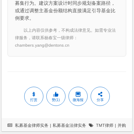
募集行为。建议方案设计时同步规划备案路径，
或通过调整主基金份额结构直接满足引导基金比
例要求。
以上内容仅供参考，不构成法律意见。如需专业法
律服务，请联系杨春宝一级律师：
chambers.yang@dentons.cn
打赏
赞(1)
微海报
分享
私募基金律师实务
|
私募基金法律实务
TMT律师
|
并购
律师
|
并购重组
|
杨春宝
|
案例
|
法律服务
|
私募基金
|
私募基