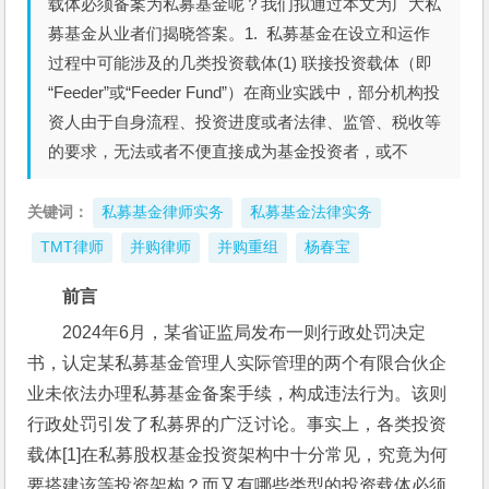
载体必须备案为私募基金呢？我们拟通过本文为广大私
募基金从业者们揭晓答案。1. 私募基金在设立和运作
过程中可能涉及的几类投资载体(1) 联接投资载体（即
“Feeder”或“Feeder Fund”）在商业实践中，部分机构投
资人由于自身流程、投资进度或者法律、监管、税收等
的要求，无法或者不便直接成为基金投资者，或不
关键词：
私募基金律师实务
私募基金法律实务
TMT律师
并购律师
并购重组
杨春宝
前言
2024年6月，某省证监局发布一则行政处罚决定
书，认定某私募基金管理人实际管理的两个有限合伙企
业未依法办理私募基金备案手续，构成违法行为。该则
行政处罚引发了私募界的广泛讨论。事实上，各类投资
载体[1]在私募股权基金投资架构中十分常见，究竟为何
要搭建该等投资架构？而又有哪些类型的投资载体必须