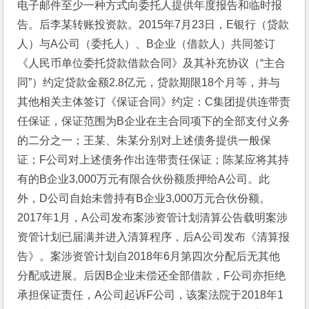
电子邮件至少一种方式向委托人提供年度报告和临时报
告。后李某转账投资款。2015年7月23日，E银行（贷款
人）与A公司（委托人）、B企业（借款人）共同签订
《人民币单位委托贷款借款合同》及其补充协议（“主合
同”）约定贷款金额2.8亿元，贷款期限18个月等，并与
其他相关主体签订《保证合同》约定：C集团提供连带责
任保证，保证范围为B企业在主合同项下的全部支付义务
的二分之一；王某、朱某分别对上述债务提供一般保
证；F公司对上述债务作出连带责任保证；陈某应将其持
有的B企业3,000万元有限合伙份额质押给A公司。此
外，D公司自始未曾持有B企业3,000万元合伙份额。
2017年1月，A公司发布案涉资管计划清算公告载明案涉
资管计划已届满并进入清算程序，后A公司发布《清算报
告》。案涉资管计划自2018年6月第四次分配后无其他
分配或进展。后因B企业未偿还全部借款，F公司亦拒绝
承担保证责任，A公司起诉F公司，该案法院于2018年1