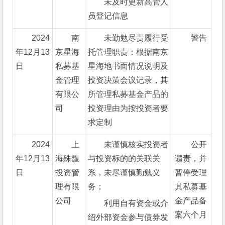
未及时更新高管人
员登记信息
2024
南
未勤勉尽责履行受
警告
年12月13
京星海
托管理职责：根据南京
日
私募基
星海地书面情况说明及
金管理
投资决策会议记录，其
有限公
所管理私募基金产品的
司
投资理由为按投资者要
求定制
2024
上
未谨慎核实投资者
公开
年12月13
海殊馥
与投资标的的关联关
谴责，并
日
投资管
系，未尽谨慎勤勉义
暂停受理
理有限
务；
其私募基
公司
金产品备
利用自有资金或介
案六个月
绍外部资金参与债券发