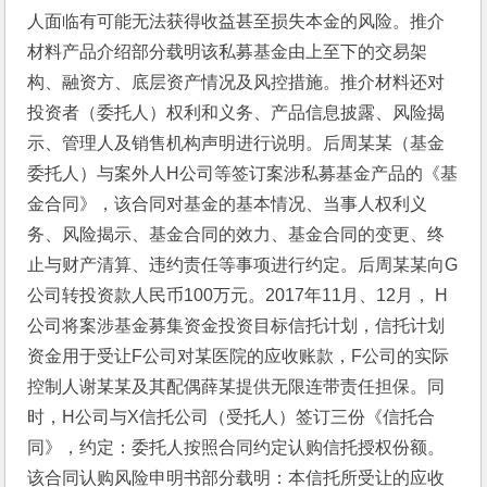
人面临有可能无法获得收益甚至损失本金的风险。推介
材料产品介绍部分载明该私募基金由上至下的交易架
构、融资方、底层资产情况及风控措施。推介材料还对
投资者（委托人）权利和义务、产品信息披露、风险揭
示、管理人及销售机构声明进行说明。后周某某（基金
委托人）与案外人H公司等签订案涉私募基金产品的《基
金合同》，该合同对基金的基本情况、当事人权利义
务、风险揭示、基金合同的效力、基金合同的变更、终
止与财产清算、违约责任等事项进行约定。后周某某向G
公司转投资款人民币100万元。2017年11月、12月， H
公司将案涉基金募集资金投资目标信托计划，信托计划
资金用于受让F公司对某医院的应收账款，F公司的实际
控制人谢某某及其配偶薛某提供无限连带责任担保。同
时，H公司与X信托公司（受托人）签订三份《信托合
同》，约定：委托人按照合同约定认购信托授权份额。
该合同认购风险申明书部分载明：本信托所受让的应收