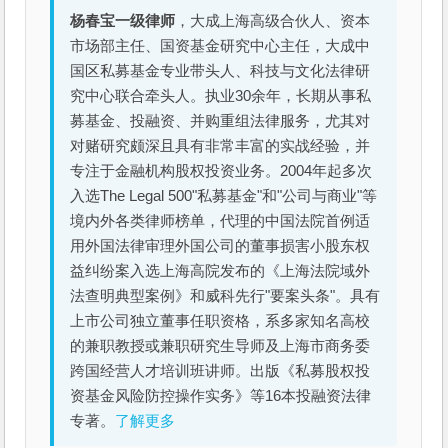
杨春宝一级律师
，大成上海高级合伙人、资本
市场部主任、国资基金研究中心主任，大成中
国区私募基金专业带头人、科技与文化法律研
究中心联合牵头人。执业30余年，长期从事私
募基金、投融资、并购重组法律服务，尤其对
对赌研究颇深且具有非常丰富的实战经验，并
专注于金融机构股权投资业务。2004年起多次
入选The Legal 500"私募基金"和"公司与商业"等
境内外各类律师榜单，代理的中国法院首例适
用外国法律审理外国公司的董事损害小股东权
益纠纷案入选上海高院发布的《上海法院域外
法查明典型案例》和威科先行"要案头条"。具有
上市公司独立董事任职资格，系多家知名高校
的兼职教授或兼职研究生导师及上海市商务委
跨国经营人才培训班讲师。出版《私募股权投
资基金风险防控操作实务》等16本投融资法律
专著。
了解更多