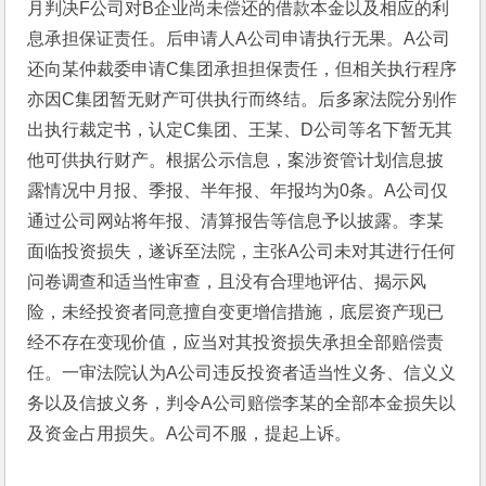
月判决F公司对B企业尚未偿还的借款本金以及相应的利
息承担保证责任。后申请人A公司申请执行无果。A公司
还向某仲裁委申请C集团承担担保责任，但相关执行程序
亦因C集团暂无财产可供执行而终结。后多家法院分别作
出执行裁定书，认定C集团、王某、D公司等名下暂无其
他可供执行财产。根据公示信息，案涉资管计划信息披
露情况中月报、季报、半年报、年报均为0条。A公司仅
通过公司网站将年报、清算报告等信息予以披露。李某
面临投资损失，遂诉至法院，主张A公司未对其进行任何
问卷调查和适当性审查，且没有合理地评估、揭示风
险，未经投资者同意擅自变更增信措施，底层资产现已
经不存在变现价值，应当对其投资损失承担全部赔偿责
任。一审法院认为A公司违反投资者适当性义务、信义义
务以及信披义务，判令A公司赔偿李某的全部本金损失以
及资金占用损失。A公司不服，提起上诉。