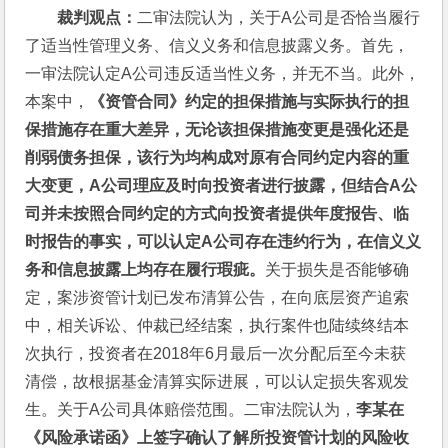
裁判观点：
二审法院认为，关于A公司是否恰当履行
了适当性管理义务、信义义务和信息披露义务。首先，
一审法院认定A公司违反适当性义务，并无不当。此外，
本案中，
《资管合同》约定的担保措施与实际执行的担
保措施存在重大差异，无论该担保措施变更是强化还是
削弱债务担保，该行为均构成对原有合同约定内容的重
大变更，A公司理应及时向投资者进行披露，但结合A公
司并未按照合同约定的方式向投资者提供年度报告、临
时报告的事实，可以认定A公司存在违约行为，在信义义
务和信息披露上均存在履行瑕疵。
关于损失是否能够确
定，案涉资管计划已发布清算公告，在向底层资产追索
中，相关诉讼、仲裁已经结案，执行案件也陆续终结本
次执行，投资者在2018年6月最后一次分配后至今未获
清偿，故根据基金清算实际进展，可以认定损失客观发
生。关于A公司具体赔偿范围。二审法院认为，
李某在
《风险承诺函》上签字确认了解所投资管计划的风险收