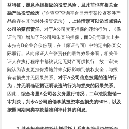
益特征，愿意承担相应的投资风险，且此前也有相关金
融产品投资经历
（“企查查”查询平台显示李某投资案涉产
品前存在其他对外投资记录
），上述情形可以适当减轻A
公司的赔偿责任。
对于A公司变更担保的违约行为，《保
证合同》增加了F公司和朱某的担保，而D公司事实上并
未持有B企业合伙份额，在《保证合同》中约定由陈某实
际履行。从向保证人主张责任的最终效果来看，相关保
证人在执行程序中都被认定无财产可供执行，故二审法
院认为该变更担保措施并未实际影响到债权安全，与投
资者损失并无因果关系。
对于A公司信息披露的违约行
为，并无明确证据证明该违约行为与损失的因果关系。
因此，
综合考量A公司各义务履行情况，二审法院撤销一
审判决，判令A公司赔偿李某投资本金损失的50%，以及
按照同期同类存款基准利率计算的利息。
2. 
基金投资的信托计划受托人系事务管理类信托而