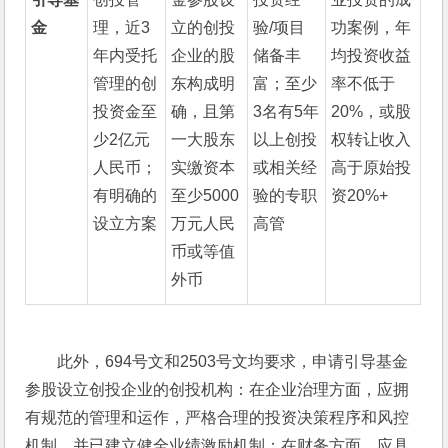
金
理，近3
立的创投
验/项目
功案例，年
年内受托
企业的股
储备丰
均投资收益
管理的创
东构成明
富；至少
率不低于
投资金至
确，且第
3名有5年
20%，或股
少2亿元
一大股东
以上创投
权转让收入
人民币；
实缴资本
或相关经
高于原始投
有明确的
至少5000
验的专职
资20%+
设立方案
万元人民
高管
币或等值
外币
此外，694号文和2503号文均要求，申请引导基金
参股设立创投企业的创投机构：在企业治理方面，应拥
有规范的管理和运作，严格合理的投资决策程序和风控
机制，并已建立健全业绩激励机制；在财务方面，应具