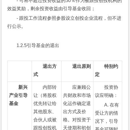
- 可将不超过投资收益的50％作为被跟投创投机构的
效益奖励，剩余投资收益由引导基金收回；
- 跟投工作流程参照参股设立创投企业流程，但不进
行公示。
1.2.5引导基金的退出
退出方
退出原则
特别约
式
定
新兴
内部转
应兼顾公
投资协
产业引导
让（将股权
共财政和市场
议应明确：
基金
优先转让给
化运作确定退
A. 在有
其他股东、
出方式及价
受让方的情
合伙人或被
格。对投资于
况下，引导
跟投创投机
天使期和初创
基金可随时