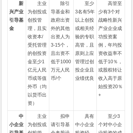
新
主业
除引
至少
高管至
兴产业
为创投或
导基金和
3名有5年
少有3个对
引导基
创投管
政府出资
以上创投
战略性新兴
金
理，且实
外的其他
或相关经
产业企业成
收资本/
出资人为
验的专职
功投资案
受托管理
3-15个，
高管，且
例，年均投
的创投资
且出资不
原则上应
资收益率不
金至少1
低于1000
管理过创
低于10％，
亿元人民
万元人民
投企业且
或股权转让
币或等值
币/个
业绩优良
收入高于原
外币（均
始投资20％
以货币出
+
资）
中
主业
拟申
具有
至少3
小企业
为创投或
请引导基
中小企业
个对中小企
引导基
创投管
金参股设
投资经
业投资的成