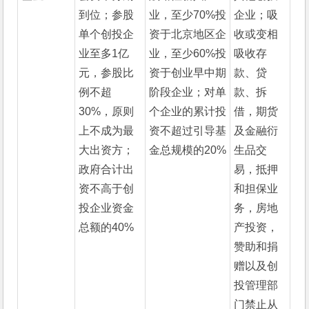
到位；参股
业，至少70%投
企业；吸
单个创投企
资于北京地区企
收或变相
业至多1亿
业，至少60%投
吸收存
元，参股比
资于创业早中期
款、贷
例不超
阶段企业；对单
款、拆
30%，原则
个企业的累计投
借，期货
上不成为最
资不超过引导基
及金融衍
大出资方；
金总规模的20%
生品交
政府合计出
易，抵押
资不高于创
和担保业
投企业资金
务，房地
总额的40%
产投资，
赞助和捐
赠以及创
投管理部
门禁止从