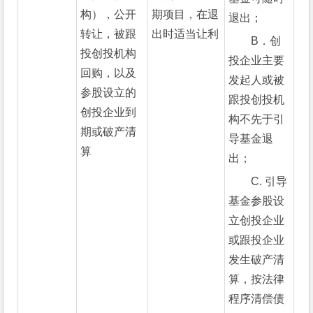
构），公开
期项目，在退
退出；
转让，被跟
出时适当让利
B．创
投创投机构
投企业主要
回购，以及
发起人或被
参股设立的
跟投创投机
创投企业到
构不先于引
期或破产清
导基金退
算
出；
C. 引导
基金参股设
立创投企业
或跟投企业
发生破产清
算，按法律
程序清偿债