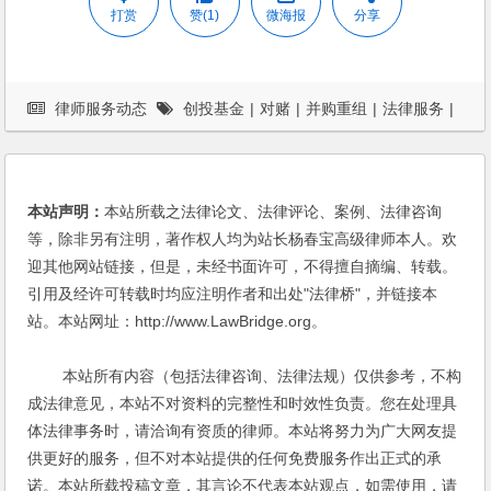
打赏
赞(1)
微海报
分享
律师服务动态
创投基金
|
对赌
|
并购重组
|
法律服务
|
法律桥
|
私募基金
|
私募基金律师
|
私募股权基金
本站声明：
本站所载之法律论文、法律评论、案例、法律咨询
等，除非另有注明，著作权人均为站长杨春宝高级律师本人。欢
迎其他网站链接，但是，未经书面许可，不得擅自摘编、转载。
引用及经许可转载时均应注明作者和出处"法律桥"，并链接本
站。本站网址：http://www.LawBridge.org。
本站所有内容（包括法律咨询、法律法规）仅供参考，不构
成法律意见，本站不对资料的完整性和时效性负责。您在处理具
体法律事务时，请洽询有资质的律师。本站将努力为广大网友提
供更好的服务，但不对本站提供的任何免费服务作出正式的承
诺。本站所载投稿文章，其言论不代表本站观点，如需使用，请