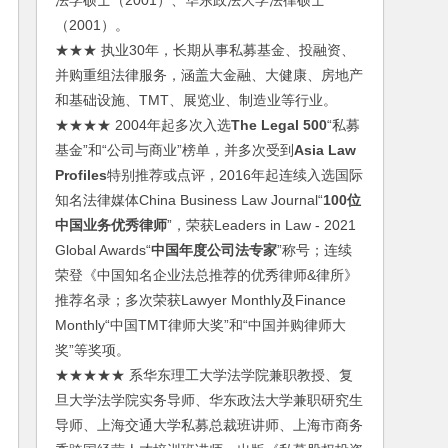
法学硕士（2001）、华东政法大学法律硕士
（2001）。
★★★ 执业30年，长期从事私募基金、投融资、
并购重组法律服务，涵盖大金融、大健康、房地产
和基础设施、TMT、展览业、制造业等行业。
★★★★ 2004年起多次入选
The Legal 500
“私募
基金”和“公司与商业”榜单，并多次受到
Asia Law
Profiles
特别推荐或点评，2016年起连续入选国际
知名法律媒体China Business Law Journal“
100位
中国业务优秀律师
”，荣获Leaders in Law - 2021
Global Awards“
中国年度公司法专家
”称号；连续
荣登《中国知名企业法总推荐的优秀律师&律所》
推荐名录；多次荣获Lawyer Monthly及Finance
Monthly“中国TMT律师大奖”和“中国并购律师大
奖”等奖项。
★★★★★ 系华东理工大学法学院兼职教授、复
旦大学法学院实务导师、华东政法大学兼职研究生
导师、上海交通大学私募总裁班讲师、上海市商务