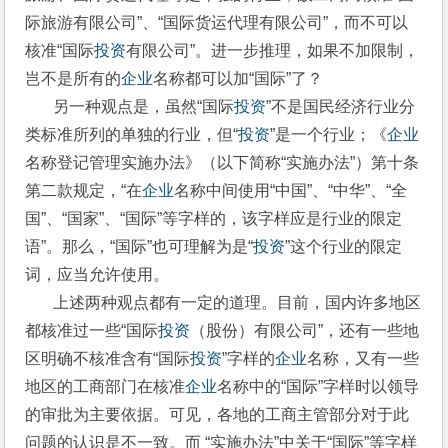
际旅游有限公司”、“国际货运代理有限公司”，而不可以
核准“国际
投资
有限公司”。进一步推理，如果不加限制，
岂不是所有的
企业
名称都可以加“国际”了？
       另一种观点是，虽然“国际
投资
”不是国民经济行业分
类标准所列的单独的行业，但“
投资
”是一个行业；《
企业
名称登记管理实施办法》（以下简称“实施办法”）第十条
第二款规定，“在
企业
名称中间使用“中国”、“中华”、“全
国”、“国家”、“国际”等字样的，该字样应是行业的限定
语”。那么，“国际”也可理解为是“
投资
”这个行业的限定
词，应当允许使用。
       上述两种观点都有一定的道理。目前，国内许多地区
都核准过一些“国际
投资
（股份）有限公司”，还有一些地
区明确不核准含有“国际
投资
”字样的
企业
名称，又有一些
地区的工商部门在核准
企业
名称中的“国际”字样时以领导
的审批为主要依据。可见，各地的工商主管部分对于此
问题的认识是不一致。而 “实施办法”中关于“国际”等字样